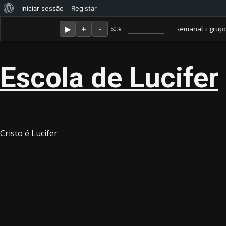
Sobre
Iniciar sessão
Registar
Skip
Agosto 6, 2026
o
Membro Amor ganha jornal mensal + aula semanal + grupo fechado.
50%
to
WordPress
content
Escola de Lucifer
Cristo é Lucifer