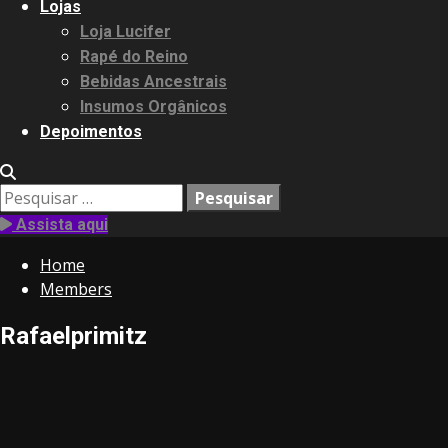
Lojas
Loja Lucifer
Rapé do Reino
Bebidas Ancestrais
Insumos Orgânicos
Depoimentos
Pesquisar
por:
Assista aqui
Home
Members
Rafaelprimitz