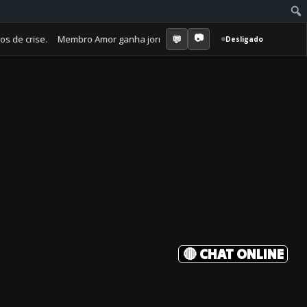
ise. Membro Amor ganha jornal mensal + aula semanal + grupo fechado. 
Desligado
🔴 CHAT ONLINE