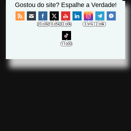
Gostou do site? Espalhe a Verdade!
Archives
20.03k
10.05k
32.00k
3.91k
2.09k
11000