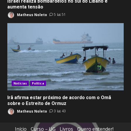
Israel realiza bombardeios no sul do Líbano e
aumenta tensão
Matheus Noleto
5
51
Notícias
Política
Irã afirma estar próximo de acordo com o Omã
sobre o Estreito de Ormuz
Matheus Noleto
3
43
Início
Curso – UG
Livros
Quero entender!