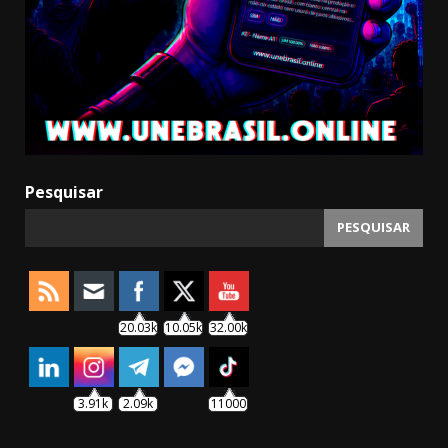
Pesquisar
PESQUISAR
20.03k
10.05k
32.00k
3.91k
2.09k
11000