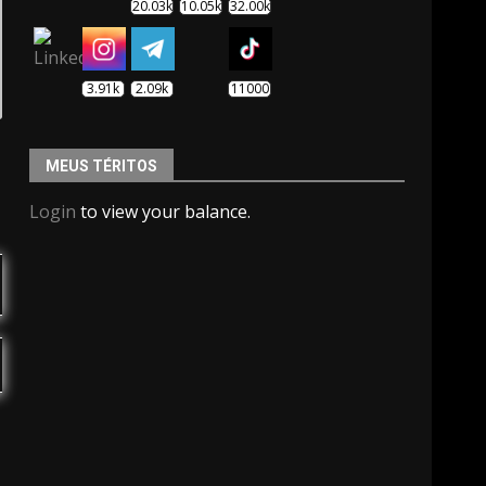
20.03k
10.05k
32.00k
3.91k
2.09k
11000
MEUS TÉRITOS
Login
to view your balance.