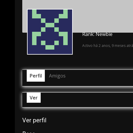
Rank: Newbie
Activo há 2 anos, 9 meses atr
Perfil
Amigos
Ver
Ver perfil