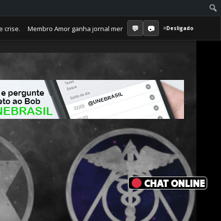
 Membro Amor ganha jornal mensal + aula semanal + grupo fechado. Tudo
Desligado
CHAT ONLINE