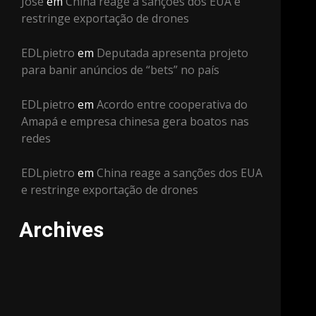
José
em
China reage a sanções dos EUA e
restringe exportação de drones
EDLpietro
em
Deputada apresenta projeto
para banir anúncios de “bets” no país
EDLpietro
em
Acordo entre cooperativa do
Amapá e empresa chinesa gera boatos nas
redes
EDLpietro
em
China reage a sanções dos EUA
e restringe exportação de drones
Archives