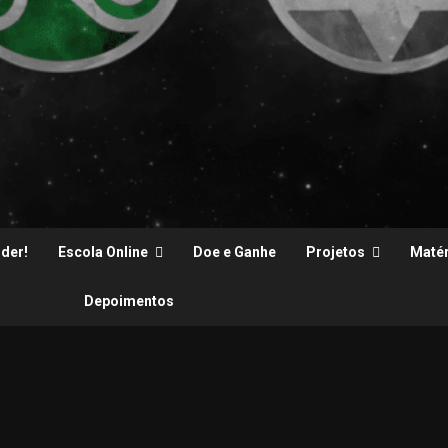
der!
Escola Online
Doe e Ganhe
Projetos
Matér
Depoimentos