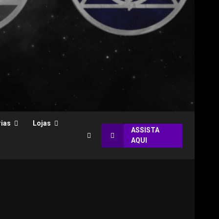
ias
Lojas
ASSISTA
AQUI