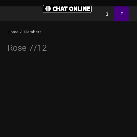
🔴 CHAT ONLINE
Home
Members
Rose 7/12
10.05k
32.00k
3.91k
2.09k
20.03k
11000