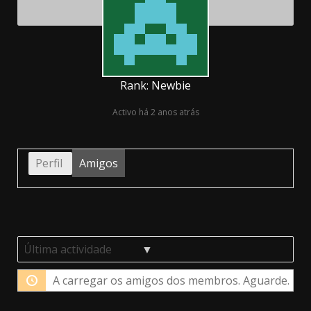
Rank: Newbie
Activo há 2 anos atrás
Perfil
Amigos
Mostrar:
A carregar os amigos dos membros. Aguarde.