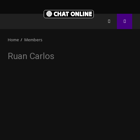
🔴 CHAT ONLINE
Home
Members
Ruan Carlos
3.91k
20.03k
10.05k
32.00k
2.09k
11000