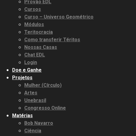
Provão EDL
Cursos
Curso – Universo Geométrico
3.91k
11000
20.03k
10.05k
32.00k
2.09k
Módulos
Teritocracia
Como transferir Téritos
Nossas Casas
Chat EDL
Login
Doe e Ganhe
Projetos
Mulher (Círculo)
Artes
Unebrasil
Congresso Online
Matérias
Bob Navarro
Ciência