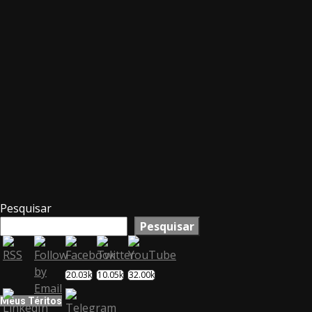
Pesquisar
Pesquisar
20.03k
10.05k
32.00k
Meus Téritos