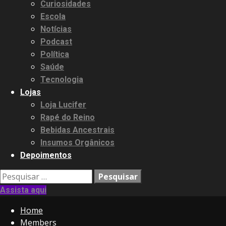
Curiosidades
Escola
Notícias
Podcast
Política
Saúde
Tecnologia
Lojas
Loja Lucifer
Rapé do Reino
Bebidas Ancestrais
Insumos Orgânicos
Depoimentos
Pesquisar
por:
Assista aqui
Home
Members