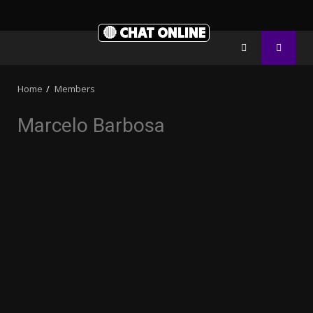
🔴 CHAT ONLINE
Home
Members
Marcelo Barbosa
3.91k
20.03k
10.05k
32.00k
2.09k
11000