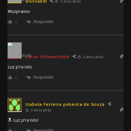
wsilvaedl
3 anos atrás
#luzpranos
Responder
2
Lucas Schwarzbold
3 anos atrás
Luz p’ra nós
Responder
2
Izabela Ferreira pimenta de Souza
3 anos atrás
🔝 Luz p’ra nós!
Responder
2