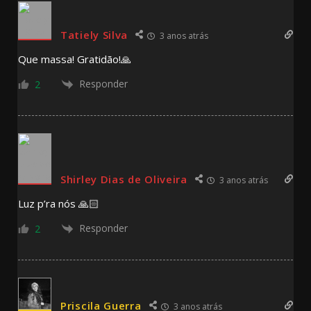
Tatiely Silva
3 anos atrás
Que massa! Gratidão!🙏
Responder
2
Shirley Dias de Oliveira
3 anos atrás
Luz p’ra nós 🙏🏻
Responder
2
Priscila Guerra
3 anos atrás