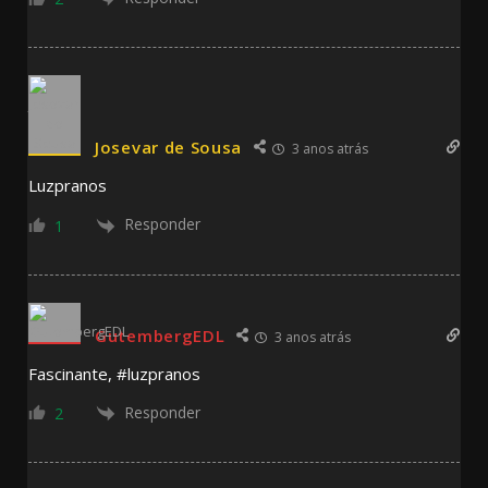
Josevar de Sousa
3 anos atrás
Luzpranos
Responder
1
GutembergEDL
3 anos atrás
Fascinante, #luzpranos
Responder
2