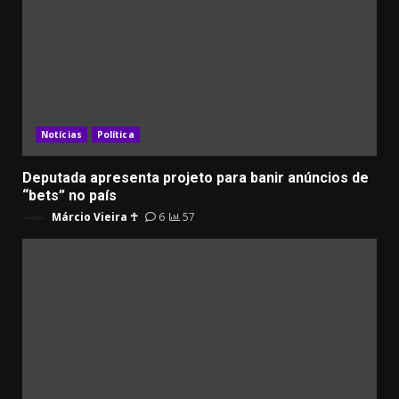
Notícias
Política
Deputada apresenta projeto para banir anúncios de
“bets” no país
Márcio Vieira ☥
6
57