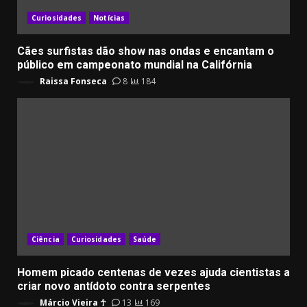
Curiosidades
Notícias
Cães surfistas dão show nas ondas e encantam o
público em campeonato mundial na Califórnia
Raissa Fonseca
8
184
Ciência
Curiosidades
Saúde
Homem picado centenas de vezes ajuda cientistas a
criar novo antídoto contra serpentes
Márcio Vieira ☥
13
169