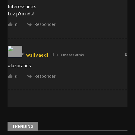
Interessante.
Luz p’ra nós!
Responder
0
wsilvaedl
3 meses atrás
#luzpranos
Responder
0
TRENDING