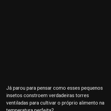
32.00k
3.91k
2.09k
20.03k
10.05k
11000
Já parou para pensar como esses pequenos
insetos constroem verdadeiras torres
ventiladas para cultivar o próprio alimento na
temperatura perfeita?