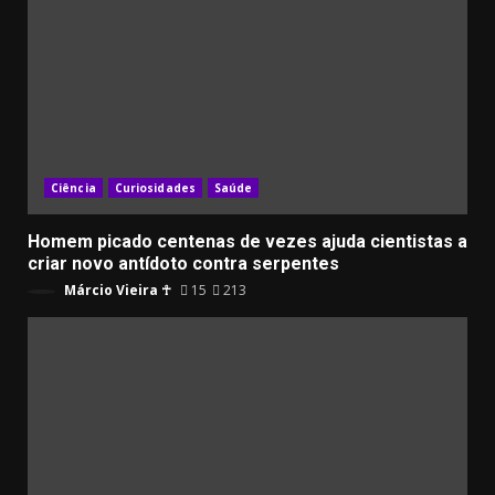
Ciência
Curiosidades
Saúde
Homem picado centenas de vezes ajuda cientistas a
criar novo antídoto contra serpentes
Márcio Vieira ☥
15
213