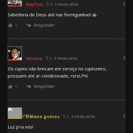
dayllon
3 meses atrás
Sabedoria de Deus até nas formiguinhas! 🙏
Responder
1
Silvana
3 meses atrás
Os cupins não brincam em serviço no cupinzeiro,
possuem até ar-condicionado, rsrsLPN
Responder
1
Daiane.gomes
3 meses atrás
Luz p’ra nós!