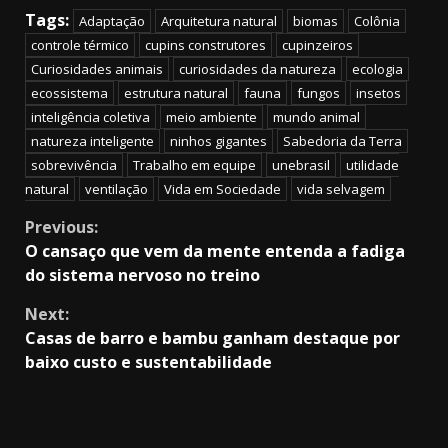
Tags:
Adaptação
Arquitetura natural
biomas
Colônia
controle térmico
cupins construtores
cupinzeiros
Curiosidades animais
curiosidades da natureza
ecologia
ecossistema
estrutura natural
fauna
fungos
insetos
inteligência coletiva
meio ambiente
mundo animal
natureza inteligente
ninhos gigantes
Sabedoria da Terra
sobrevivência
Trabalho em equipe
unebrasil
utilidade
natural
ventilação
Vida em Sociedade
vida selvagem
Continue
Previous:
O cansaço que vem da mente entenda a fadiga
Reading
do sistema nervoso no treino
Next:
Casas de barro e bambu ganham destaque por
baixo custo e sustentabilidade