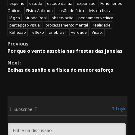
espelho
estudo
estudo da luz
expansao
Fenômenos
Ópticos
Física Aplicada
ilusão de ótica
leis da física
lógica
Mundo Real
observação
pensamento crítico
percepção visual
processamento mental
realidade
Reflexão
reflexo
unebrasil
verdade
Visão.
Continue
Previous:
Por que o vento assobia nas frestas das janelas
Reading
Next:
Bolhas de sabão e a física do menor esforço
Login
Subscribe