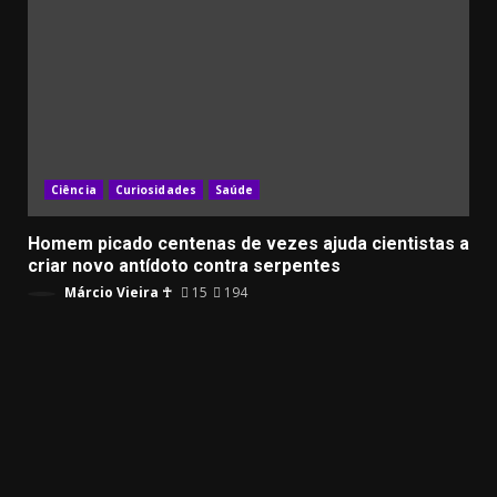
Ciência
Curiosidades
Saúde
Homem picado centenas de vezes ajuda cientistas a
criar novo antídoto contra serpentes
Márcio Vieira ☥
15
194