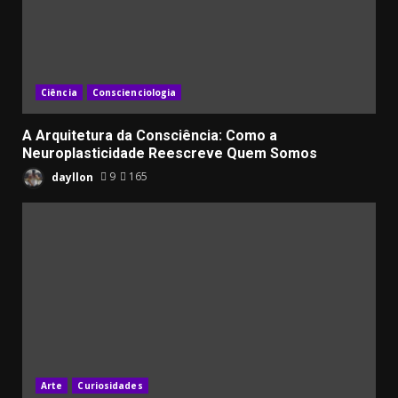
Ciência
Conscienciologia
A Arquitetura da Consciência: Como a
Neuroplasticidade Reescreve Quem Somos
dayllon
9
165
Arte
Curiosidades