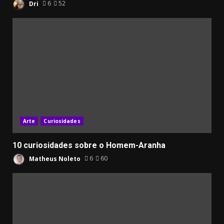
Dri
6
52
Arte
Curiosidades
10 curiosidades sobre o Homem-Aranha
Matheus Noleto
6
60