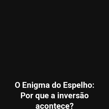
3.91k
20.03k
10.05k
32.00k
2.09k
11000
O Enigma do Espelho:
Por que a inversão
acontece?