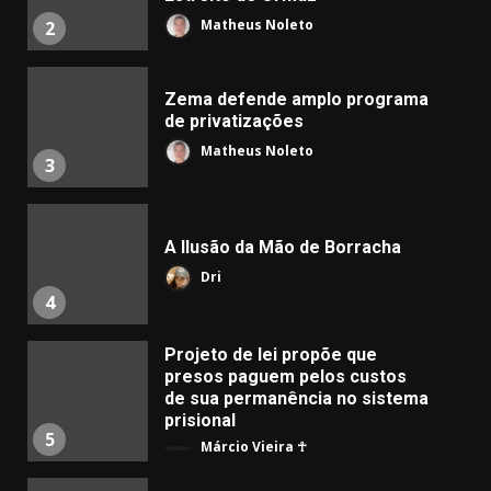
Matheus Noleto
2
Zema defende amplo programa
de privatizações
Matheus Noleto
3
A Ilusão da Mão de Borracha
Dri
4
Projeto de lei propõe que
presos paguem pelos custos
de sua permanência no sistema
prisional
5
Márcio Vieira ☥