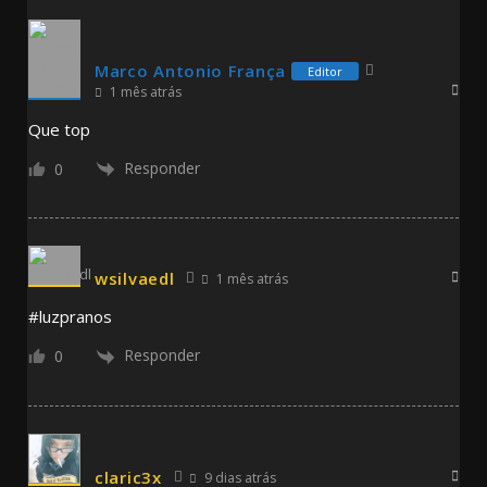
Marco Antonio França
Editor
1 mês atrás
Que top
Responder
0
wsilvaedl
1 mês atrás
#luzpranos
Responder
0
claric3x
9 dias atrás