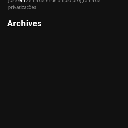
José
em
Zema defende amplo programa de
privatizações
Archives