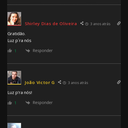
Shirley Dias de Oliveira
3 anos atrás
Gratidão.
Luz p´ra nós
Responder
1
João Victor G
3 anos atrás
Luz p’ra nós!
Responder
1