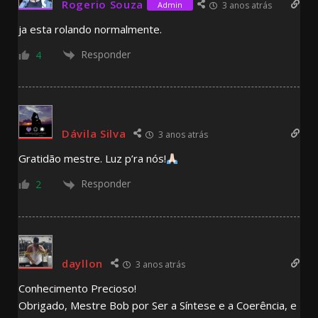
Rogerio Souza
Admin
3 anos atrás
ja esta rolando normalmente.
Responder
4
Dávila Silva
3 anos atrás
Gratidão mestre. Luz p’ra nós!
Responder
2
dayllon
3 anos atrás
Conhecimento Precioso!
Obrigado, Mestre Bob por Ser a Síntese e a Coerência, e