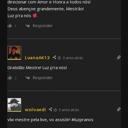
direcionar com Amor e Honra a todos nós!
Deus abençoe grandemente, Mestrão!
Luz p’ra nós
.
Responder
1
LuanaAK13
3 anos atrás
Gratidão Mestre! Luz p’ra nós!
Responder
2
wsilvaedl
3 anos atrás
vlw mestre pela live, vo assistir! #luzpranos