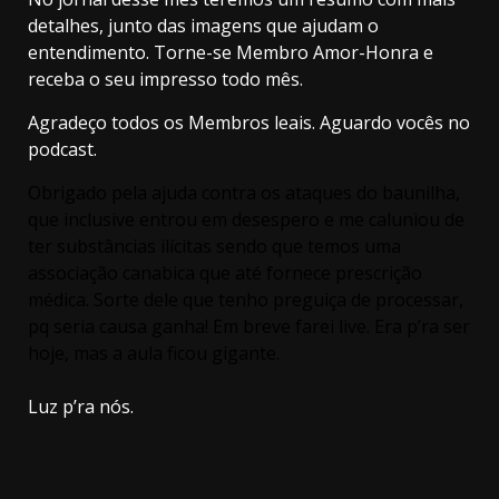
detalhes, junto das imagens que ajudam o
entendimento. Torne-se Membro Amor-Honra e
receba o seu impresso todo mês.
Agradeço todos os Membros leais. Aguardo vocês no
podcast.
Obrigado pela ajuda contra os ataques do baunilha,
que inclusive entrou em desespero e me caluniou de
ter substâncias ilícitas sendo que temos uma
associação canabica que até fornece prescrição
médica. Sorte dele que tenho preguiça de processar,
pq seria causa ganha! Em breve farei live. Era p’ra ser
hoje, mas a aula ficou gigante.
Luz p’ra nós.