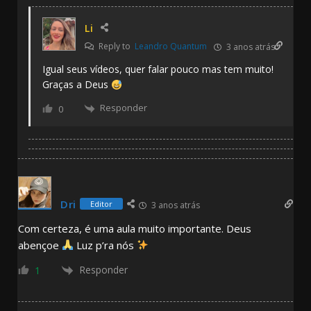
Li
Reply to
Leandro Quantum
3 anos atrás
Igual seus vídeos, quer falar pouco mas tem muito!
Graças a Deus
Responder
0
Dri
Editor
3 anos atrás
Com certeza, é uma aula muito importante. Deus
abençoe
Luz p’ra nós
Responder
1