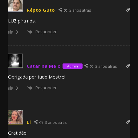
Répto Guto
3 anos atrás
LUZ p’ra nós.
Responder
0
Catarina Melo
Admin
3 anos atrás
Obrigada por tudo Mestre!
Responder
0
Li
3 anos atrás
Gratidão