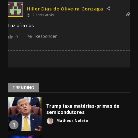
Hiller Dias de Oliveira Gonzaga
2 anos atrás
Luz p´ra nós
Responder
0
TRENDING
Trump taxa matérias-primas de
semicondutores
Matheus Noleto
1