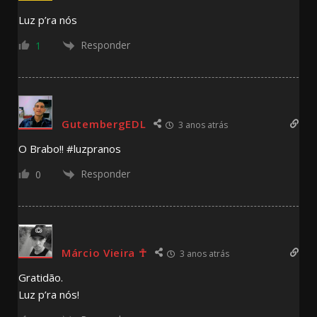
Luz p’ra nós
Responder
1
GutembergEDL
3 anos atrás
O Brabo!! #luzpranos
Responder
0
Márcio Vieira ☥
3 anos atrás
Gratidão.
Luz p’ra nós!