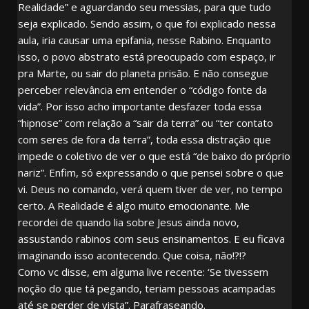
Realidade” e aguardando seu messias, para que tudo
seja explicado. Sendo assim, o que foi explicado nessa
aula, iria causar uma epifania, nesse Rabino. Enquanto
isso, o povo abstrato está preocupado com espaço, ir
pra Marte, ou sair do planeta prisão. E não consegue
perceber relevância em entender o “código fonte da
vida”. Por isso acho importante desfazer toda essa
“hipnose” com relação a “sair da terra” ou “ter contato
com seres de fora da terra”, toda essa distração que
impede o coletivo de ver o que está “de baixo do próprio
nariz”. Enfim, só expressando o que pensei sobre o que
vi. Deus no comando, verá quem tiver de ver, no tempo
certo. A Realidade é algo muito emocionante. Me
recordei de quando lia sobre Jesus ainda novo,
assustando rabinos com seus ensinamentos. E eu ficava
imaginando isso acontecendo. Que coisa, não!?!?
Como vc disse, em alguma live recente: ‘Se tivessem
noção do que tá pegando, teriam pessoas acampadas
até se perder de vista”. Parafraseando.