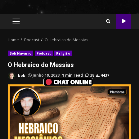
PRIMARY
MENU
Home
Podcast
O Hebraico do Messias
Bob Navarro
Podcast
Religião
O Hebraico do Messias
bob
Junho 19, 2023
1 min read
38
4437
CHAT ONLINE