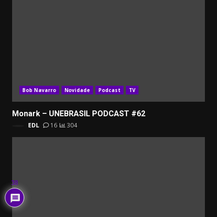
Bob Navarro
Novidade
Podcast
TV
Monark – UNEBRASIL PODCAST #62
EDL
16
304
38