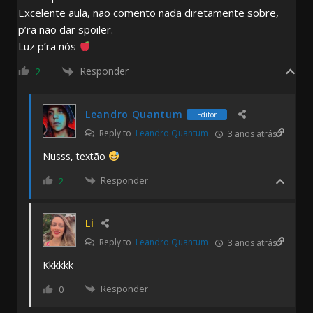
Excelente aula, não comento nada diretamente sobre,
p’ra não dar spoiler.
Luz p’ra nós
Responder
2
Leandro Quantum
Editor
Reply to
Leandro Quantum
3 anos atrás
Nusss, textão
Responder
2
Li
Reply to
Leandro Quantum
3 anos atrás
Kkkkkk
Responder
0