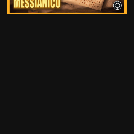
20.03k
10.05k
32.00k
3.91k
2.09k
11000