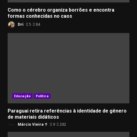
Como o cérebro organiza borrões e encontra
formas conhecidas no caos
Dri
5
84
Educação
Política
Paraguai retira referências à identidade de gênero
de materiais didáticos
Márcio Vieira ☥
9
292