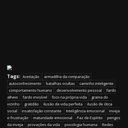
Tags:
Aceitação
armadilha da comparação
autoconhecimento
batalhas ocultas
caminho inteligente
comportamento humano
desenvolvimento pessoal
fardo
alheio
fardo invisível
foco na própria vida
grama do
vizinho
gratidão
ilusão da vida perfeita
ilusão de ótica
social
insatisfação constante
Inteligência emocional
inveja
e frustração
maturidade emocional
Paz de Espírito
perigos
da inveja
provações da vida
psicologia humana
Redes