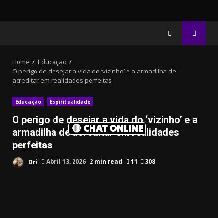
Home
Educação
O perigo de desejar a vida do ‘vizinho’ e a armadilha de
acreditar em realidades perfeitas
Educação
Espiritualidade
O perigo de desejar a vida do ‘vizinho’ e a
🔴 CHAT ONLINE
armadilha de acreditar em realidades
perfeitas
Dri
Abril 13, 2026
2 min read
11
308