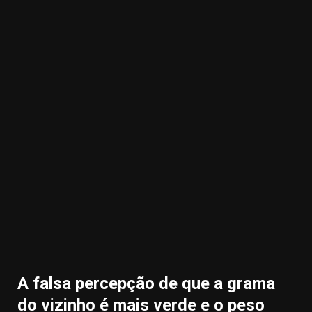
32.00k
3.91k
2.09k
20.03k
10.05k
11000
A falsa percepção de que a grama
do vizinho é mais verde e o peso