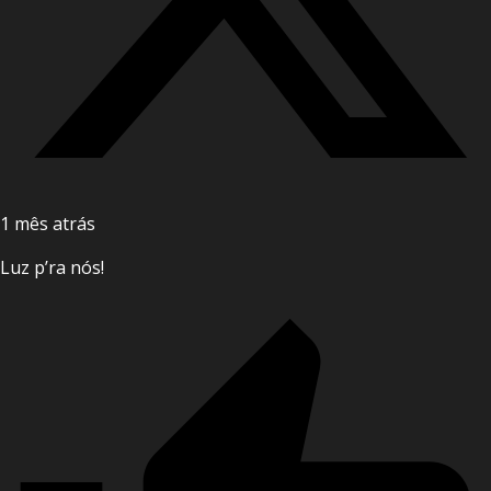
1 mês atrás
Luz p’ra nós!