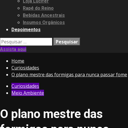
Loja Lucifer
Rapé do Reino
Bebidas Ancestrais
Insumos Orgânicos
Depoimentos
Pesquisar
por:
Assista aqui
Home
Curiosidades
O plano mestre das formigas para nunca passar fome
Curiosidades
Meio Ambiente
O plano mestre das