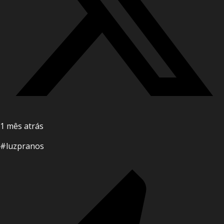
1 mês atrás
#luzpranos