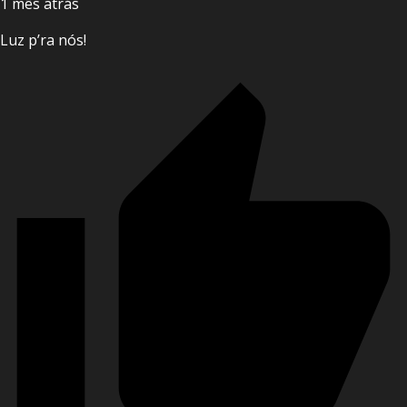
1 mês atrás
Luz p’ra nós!