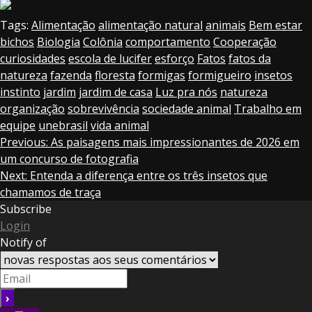
Tags:
Alimentação
alimentação natural
animais
Bem estar
bichos
Biologia
Colônia
comportamento
Cooperação
curiosidades
escola de lucifer
esforço
Fatos
fatos da
natureza
fazenda
floresta
formigas
formigueiro
insetos
instinto
jardim
jardim de casa
Luz pra nós
natureza
organização
sobrevivência
sociedade animal
Trabalho em
equipe
unebrasil
vida animal
Continue
Previous:
As paisagens mais impressionantes de 2026 em
um concurso de fotografia
Reading
Next:
Entenda a diferença entre os três insetos que
chamamos de traça
Subscribe
Login
Notify of