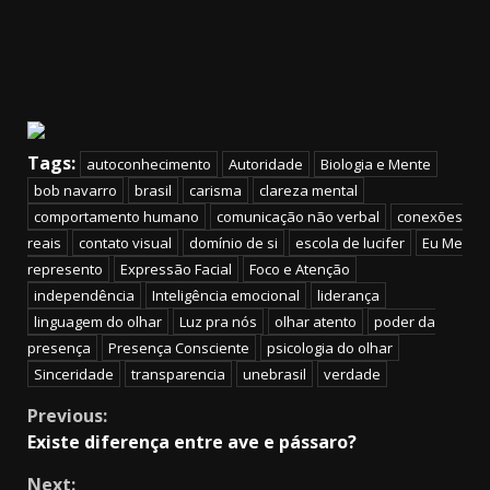
Tags:
autoconhecimento
Autoridade
Biologia e Mente
bob navarro
brasil
carisma
clareza mental
comportamento humano
comunicação não verbal
conexões
reais
contato visual
domínio de si
escola de lucifer
Eu Me
represento
Expressão Facial
Foco e Atenção
independência
Inteligência emocional
liderança
linguagem do olhar
Luz pra nós
olhar atento
poder da
presença
Presença Consciente
psicologia do olhar
Sinceridade
transparencia
unebrasil
verdade
Continue
Previous:
Existe diferença entre ave e pássaro?
Reading
Next: