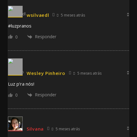
wsilvaedl
5 meses atrás
#luzpranos
Responder
0
Wesley Pinheiro
5 meses atrás
Luz p’ra nós!
Responder
0
Silvana
5 meses atrás