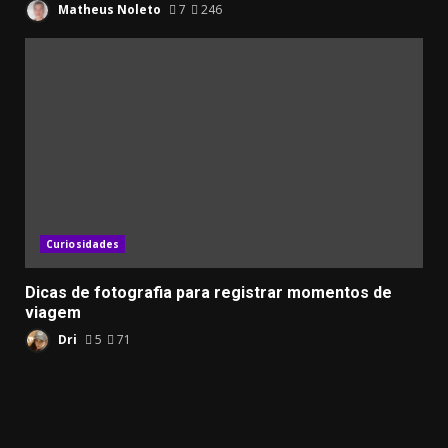
Matheus Noleto
7
246
Curiosidades
Dicas de fotografia para registrar momentos de
viagem
Dri
5
71