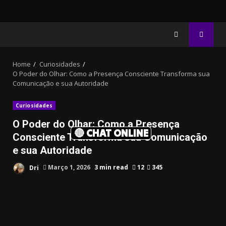
Home
Curiosidades
O Poder do Olhar: Como a Presença Consciente Transforma sua
Comunicação e sua Autoridade
Curiosidades
O Poder do Olhar: Como a Presença
🔴 CHAT ONLINE
Consciente Transforma sua Comunicação
e sua Autoridade
Dri
Março 1, 2026
3 min read
12
345