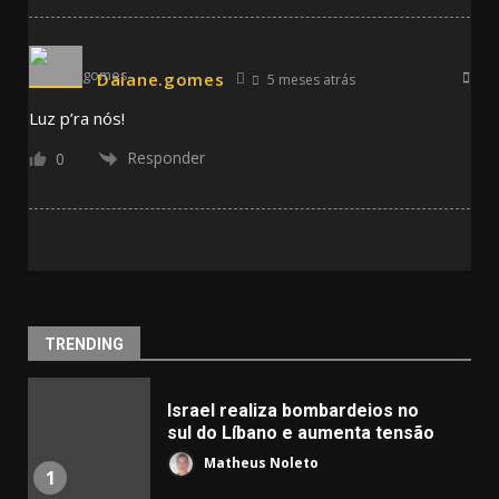
Daiane.gomes
5 meses atrás
Luz p’ra nós!
Responder
0
TRENDING
Israel realiza bombardeios no
sul do Líbano e aumenta tensão
Matheus Noleto
1