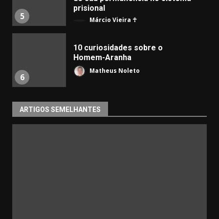
prisional
5
Márcio Vieira ☥
10 curiosidades sobre o
Homem-Aranha
Matheus Noleto
6
ARTIGOS SEMELHANTES