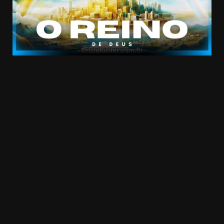
20.03k
10.05k
32.00k
3.91k
2.09k
11000