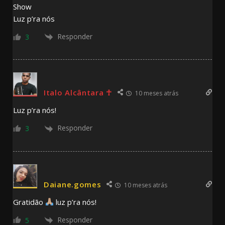
Show
Luz p’ra nós
Responder
3
Italo Alcântara ☥
10 meses atrás
Luz p’ra nós!
Responder
3
Daiane.gomes
10 meses atrás
Gratidão
luz p’ra nós!
Responder
5