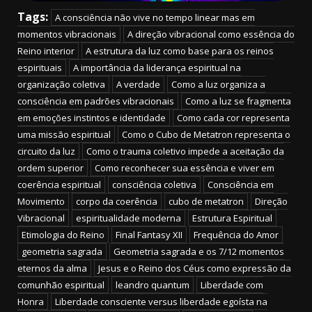
Tags:
A consciência não vive no tempo linear mas em
momentos vibracionais
A direção vibracional como essência do
Reino interior
A estrutura da luz como base para os reinos
espirituais
A importância da liderança espiritual na
organização coletiva
A verdade
Como a luz organiza a
consciência em padrões vibracionais
Como a luz se fragmenta
em emoções instintos e identidade
Como cada cor representa
uma missão espiritual
Como o Cubo de Metatron representa o
circuito da luz
Como o trauma coletivo impede a aceitação da
ordem superior
Como reconhecer sua essência e viver em
coerência espiritual
consciência coletiva
Consciência em
Movimento
corpo da coerência
cubo de metatron
Direção
Vibracional
espiritualidade moderna
Estrutura Espiritual
Etimologia do Reino
Final Fantasy XII
Frequência do Amor
geometria sagrada
Geometria sagrada e os 7/12 momentos
eternos da alma
Jesus e o Reino dos Céus como expressão da
comunhão espiritual
leandro quantum
Liberdade com
Honra
Liberdade consciente versus liberdade egoísta na