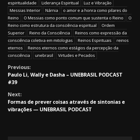
espiritualidade
Liderança Espiritual
Luz e Vibração
Messias Interior
Nárnia
o amor e a honra como pilares do
Reino
O Messias como ponto comum que sustenta o Reino
O
Reino como estrutura da consciência espiritual
Ordem
Superior
Reino da Consciência
Reinos como expressão da
consciência coletiva em mitologias
Reinos Espirituais
reinos
eternos
Reinos eternos como estágios da percepção da
consciência
unebrasil
Virtudes e Pecados
Continue
Previous:
Paulo Li, Wally e Dasha – UNEBRASIL PODCAST
Reading
#39
Next:
Formas de prever coisas através de sintonias e
vibrações — UNEBRASIL PODCAST