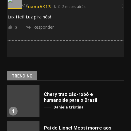
LuanaAK13
2 meses atrás
Lux Heil! Luz p’ra nós!
Responder
0
TRENDING
Chery traz cão-robô e
humanoide para o Brasil
Daniela Cristina
1
Pai de Lionel Messi morre aos