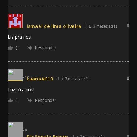
ismael de lima oliveira
3 meses atrás
luz pra nos
Responder
0
LuanaAK13
3 meses atrás
Luz p’ra nós!
Responder
0
Elisângela Brown
3 meses atrás