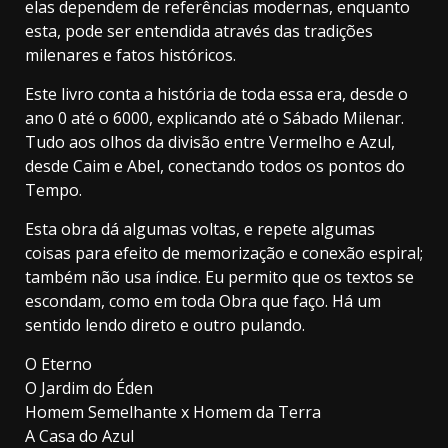
elas dependem de referências modernas, enquanto
esta, pode ser entendida através das tradições
milenares e fatos históricos.
Este livro conta a história de toda essa era, desde o
ano 0 até o 6000, explicando até o Sábado Milenar.
Tudo aos olhos da divisão entre Vermelho e Azul,
desde Caim e Abel, conectando todos os pontos do
Tempo.
20.03k
10.05k
32.00k
3.91k
2.09k
Esta obra dá algumas voltas, e repete algumas
coisas para efeito de memorização e conexão espiral;
11000
também não usa índice. Eu permito que os textos se
escondam, como em toda Obra que faço. Há um
sentido lendo direto e outro pulando.
O Eterno
O Jardim do Éden
Homem Semelhante x Homem da Terra
A Casa do Azul