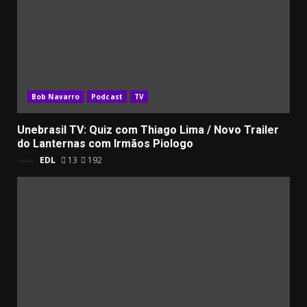
Bob Navarro
Podcast
TV
Unebrasil TV: Quiz com Thiago Lima / Novo Trailer
do Lanternas com Irmãos Piologo
EDL
13
192