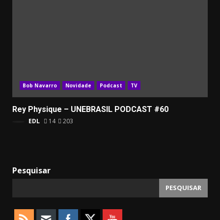
Bob Navarro
Novidade
Podcast
TV
Rey Physique – UNEBRASIL PODCAST #60
EDL
14
203
Pesquisar
PESQUISAR