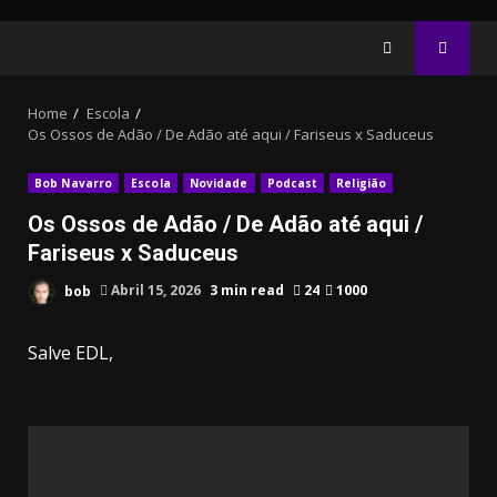
Home
Escola
Os Ossos de Adão / De Adão até aqui / Fariseus x Saduceus
Bob Navarro
Escola
Novidade
Podcast
Religião
Os Ossos de Adão / De Adão até aqui /
Fariseus x Saduceus
bob
Abril 15, 2026
3 min read
24
1000
Salve EDL,