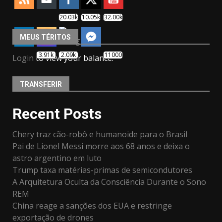
20.03k
10.05k
32.00k
MEUS TÉRITOS
3.91k
2.09k
11000
Login
to view your balance.
TRANSFERIR
Recent Posts
Chery traz cão-robô e humanoide para o Brasil
Pai de Lionel Messi morre aos 68 anos e deixa o
astro argentino em luto
Trump taxa matérias-primas de semicondutores
A Arquitetura Oculta da Consciência Durante o Sono
REM
China reage a sanções dos EUA e restringe
exportação de drones