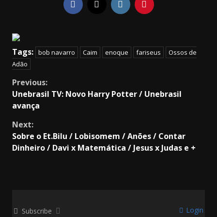
Tags:
bob navarro
Caim
enoque
fariseus
Ossos de
Adão
Continue
Previous:
Unebrasil TV: Novo Harry Potter / Unebrasil
Reading
avança
Next:
Sobre o Et.Bilu / Lobisomem / Anões / Contar
Dinheiro / Davi x Matemática / Jesus x Judas e +
Login
Subscribe