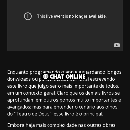
Enquanto programando o app e aguardando longos
🔴 CHAT ONLINE
donwloads ou pensamentos da IA, fui escrevendo
este livro que julgo ser o mais importante de todos,
em um contexto geral. Claro que os demais livros se
aprofundam em outros pontos muito importantes e
avançados; mas para entender o cenário aos olhos
do “Teatro de Deus”, esse livro é o principal.
Embora haja mais complexidade nas outras obras,