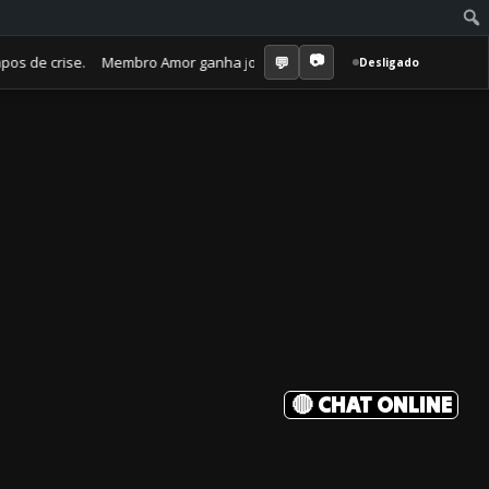
e crise. Membro Amor ganha jornal mensal + aula semanal + grupo fecha
Desligado
🔴 CHAT ONLINE