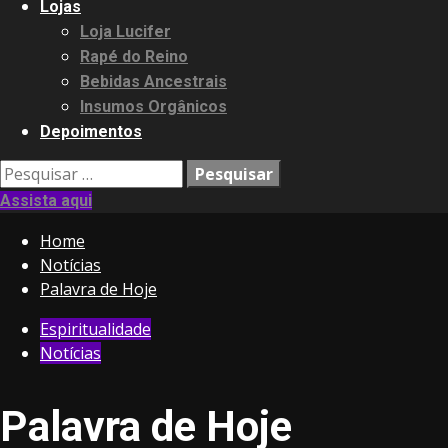
Lojas
Loja Lucifer
Rapé do Reino
Bebidas Ancestrais
Insumos Orgânicos
Depoimentos
Pesquisar
por:
Assista aqui
Home
Notícias
Palavra de Hoje
Espiritualidade
Notícias
Palavra de Hoje