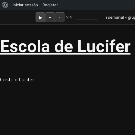
Sobre
Iniciar sessão
Registar
Skip
Agosto 7, 2026
o
Membro Amor ganha jornal mensal + aula semanal + grupo fech
50%
to
WordPress
content
Escola de Lucifer
Cristo é Lucifer