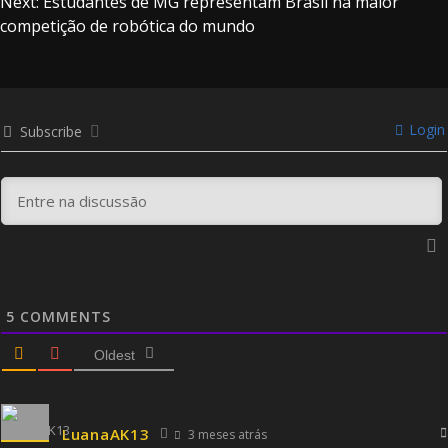
Next:
Estudantes de MG representam Brasil na maior
competição de robótica do mundo
Login
Subscribe
5
COMMENTS
Oldest
LuanaAK13
3 meses atrás