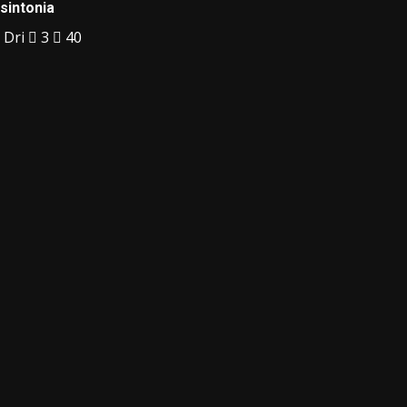
sintonia
Dri
3
40