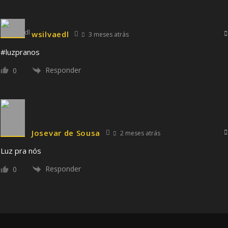
wsilvaedl
3 meses atrás
#luzpranos
Responder
0
Josevar de Sousa
2 meses atrás
Luz pra nós
Responder
0