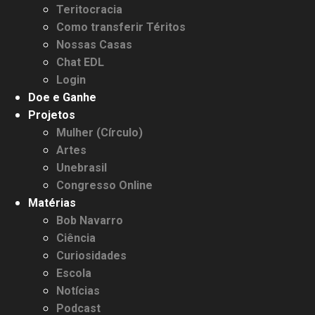
Teritocracia
Como transferir Téritos
Nossas Casas
Chat EDL
Login
Doe e Ganhe
Projetos
Mulher (Círculo)
3.91k
Artes
20.03k
10.05k
32.00k
2.09k
Unebrasil
Congresso Online
11000
Matérias
Bob Navarro
Ciência
Curiosidades
Escola
Notícias
Podcast