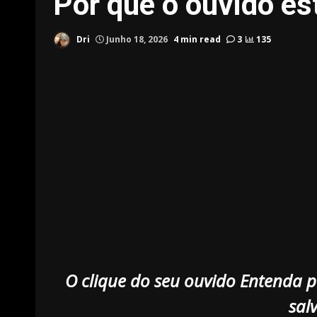
Por que o ouvido est
Dri
Junho 18, 2026
4 min read
3
135
O clique do seu ouvido Entenda p
sal