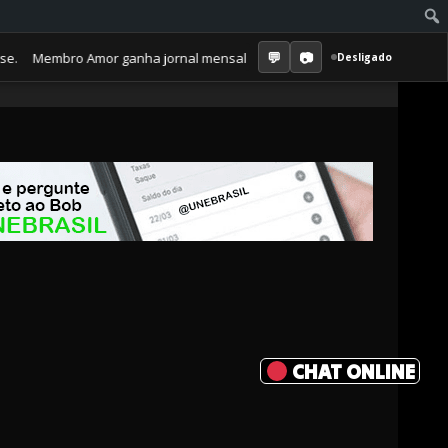
mbro Amor ganha jornal mensal + aula semanal + grupo fechado. Tudo o 
Desligado
CHAT ONLINE