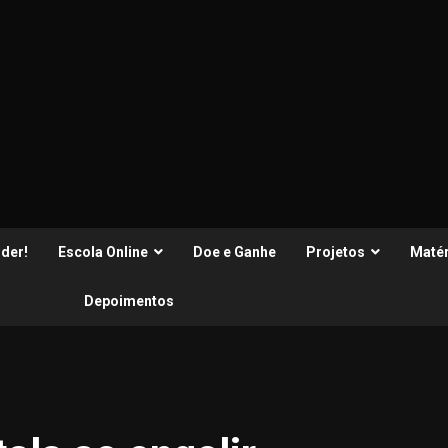
der!
Escola Online
Doe e Ganhe
Projetos
Matér
Depoimentos