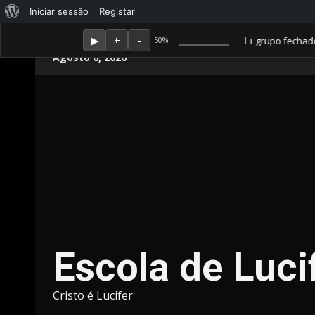
Sobre
Iniciar sessão
Registar
o
embro Amor ganha jornal mensal + aula semanal + grupo fechado. Tudo o
50%
Skip
WordPress
Agosto 6, 2026
to
content
Escola de Luci
Cristo é Lucifer