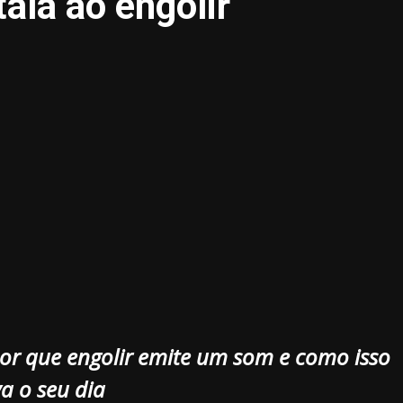
ala ao engolir
3.91k
20.03k
10.05k
32.00k
2.09k
or que engolir emite um som e como isso
va o seu dia