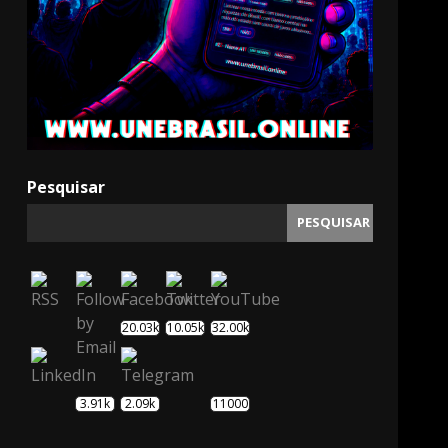
Pesquisar
PESQUISAR
20.03k
10.05k
32.00k
3.91k
2.09k
11000