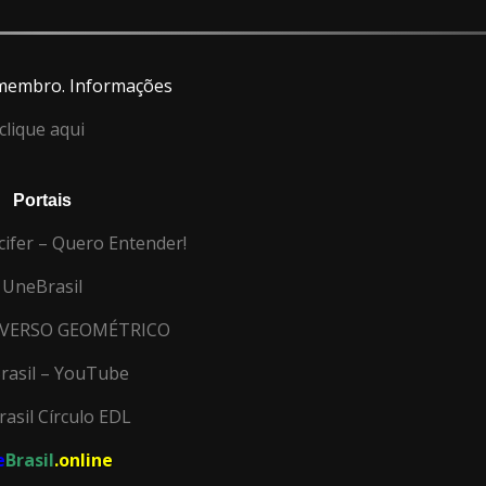
membro. Informações
clique aqui
Portais
cifer – Quero Entender!
UneBrasil
IVERSO GEOMÉTRICO
rasil – YouTube
asil Círculo EDL
e
Brasil
.online