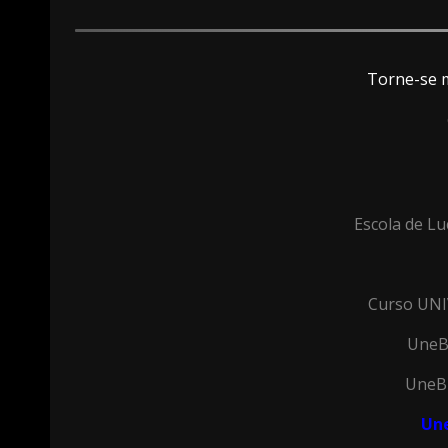
Torne-se 
Escola de Lu
Curso UN
UneB
UneBr
Un