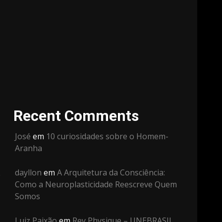
Recent Comments
José
em
10 curiosidades sobre o Homem-
Aranha
dayllon
em
A Arquitetura da Consciência:
o
Como a Neuroplasticidade Reescreve Quem
Somos
Luiz Paixão
em
Rey Physique – UNEBRASIL