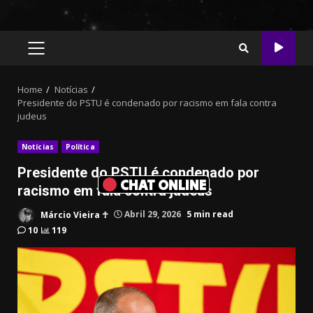
PRIMARY
MENU
Home
Notícias
Presidente do PSTU é condenado por racismo em fala contra
judeus
Notícias
Política
Presidente do PSTU é condenado por
CHAT ONLINE
racismo em fala contra judeus
Márcio Vieira ☥
Abril 29, 2026
5 min read
10
119