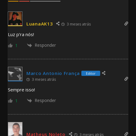
LuanaAK13
3 meses atrás
Luz p’ra nós!
Responder
1
Marco Antonio França
Editor
3 meses atrás
Sempre isso!
Responder
1
Matheus Noleto
3 meses atrás