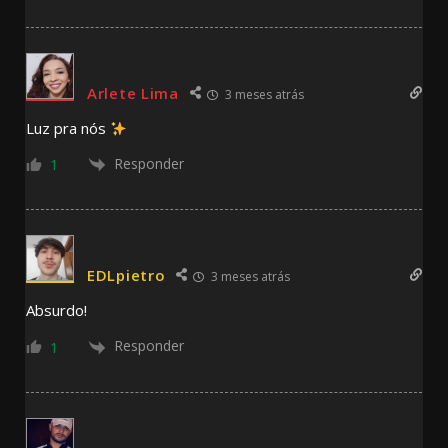
Arlete Lima
3 meses atrás
Luz pra nós
Responder
1
EDLpietro
3 meses atrás
Absurdo!
Responder
1