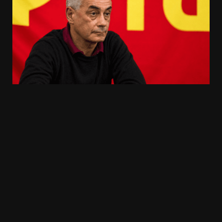
20.03k
10.05k
32.00k
3.91k
2.09k
11000