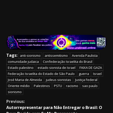
Tags:
anti-sionismo
antissemitismo
Avenida Paulista
comunidade judaica
Confederação Israelita do Brasil
Estado palestino
estado sionista de Israel
FAIXA DE GAZA
Federação Israelita do Estado de São Paulo
guerra
Israel
José Maria de Almeida
judeus sionistas
Justiça Federal
Oriente médio
Palestinos
PSTU
racismo
sao paulo
sionismo
Continue
Previous:
Autorrepresentar para Não Entregar o Brasil: O
Reading