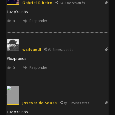
Gabriel Ribeiro
3 meses atrás
Luz p’ra nós
Responder
0
wsilvaedl
3 meses atrás
#luzpranos
Responder
0
Josevar de Sousa
3 meses atrás
Luz p’ra nós