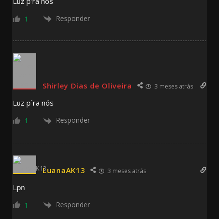
Luz p’ra nós
Responder
1
Shirley Dias de Oliveira
3 meses atrás
Luz p´ra nós
Responder
1
LuanaAK13
3 meses atrás
Lpn
Responder
1