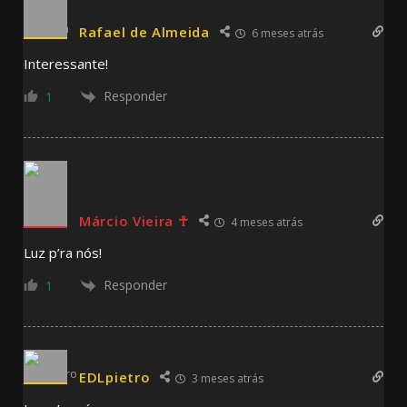
Rafael de Almeida
6 meses atrás
Interessante!
Responder
1
Márcio Vieira ☥
4 meses atrás
Luz p’ra nós!
Responder
1
EDLpietro
3 meses atrás