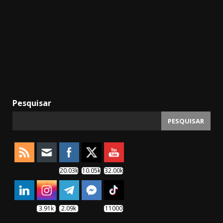
Pesquisar
PESQUISAR
20.03k
10.05k
32.00k
3.91k
2.09k
11000