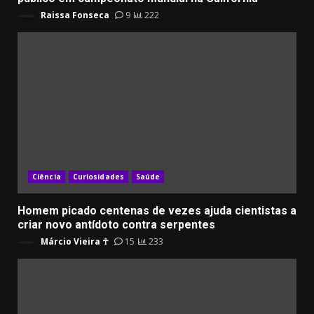
Raissa Fonseca
9
222
Ciência
Curiosidades
Saúde
Homem picado centenas de vezes ajuda cientistas a
criar novo antídoto contra serpentes
Márcio Vieira ☥
15
233