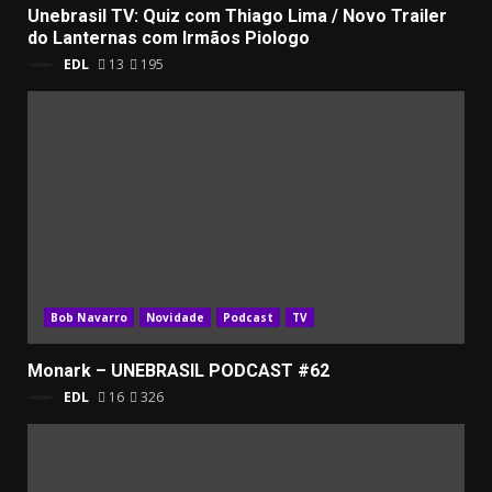
Unebrasil TV: Quiz com Thiago Lima / Novo Trailer
do Lanternas com Irmãos Piologo
EDL
13
195
Bob Navarro
Novidade
Podcast
TV
Monark – UNEBRASIL PODCAST #62
EDL
16
326