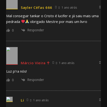
Sayler Céfas 666
1 ano atrás
Mal conseguir tankar o Cristo é lucifer e já saiu mais uma
pedrada
obrigado Mestre por mais um livro
Responder
0
Márcio Vieira ☥
1 ano atrás
Luz p’ra nós!
Responder
0
Li
1 ano atrás