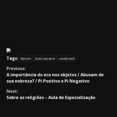
Tags:
bitcoin
bob navarro
unebrasil
Continue
Previous:
A importância do eco nos objetos / Abusam de
Reading
sua nobreza? / Pi Positivo x Pi Negativo
Next:
Sobre as religiões – Aula de Especialização