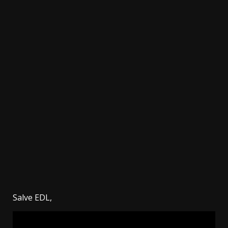
3.91k
11000
20.03k
10.05k
32.00k
2.09k
Salve EDL,