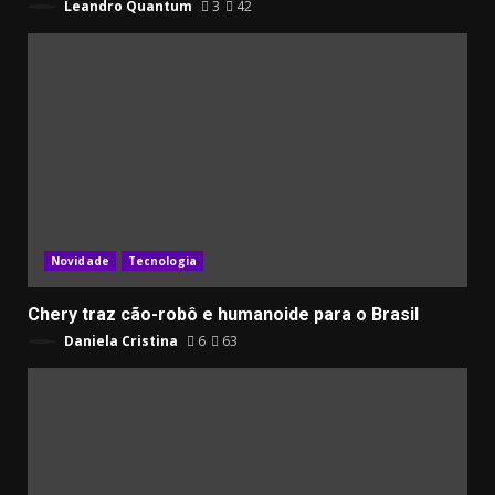
Leandro Quantum
3
42
Novidade
Tecnologia
Chery traz cão-robô e humanoide para o Brasil
Daniela Cristina
6
63