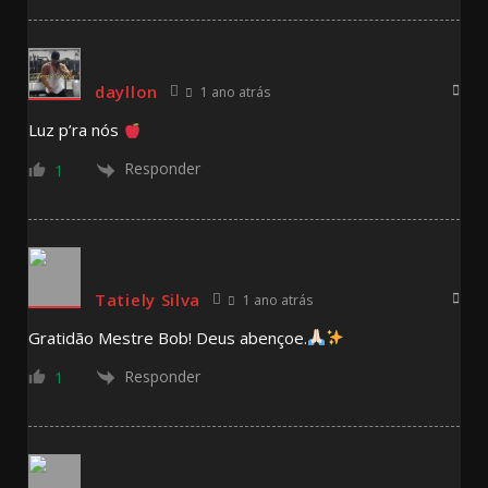
dayllon
1 ano atrás
Luz p’ra nós
Responder
1
Tatiely Silva
1 ano atrás
Gratidão Mestre Bob! Deus abençoe.
Responder
1