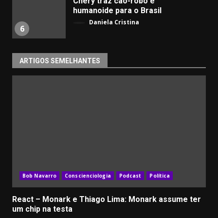
Chery traz cão-robô e
humanoide para o Brasil
Daniela Cristina
6
ARTIGOS SEMELHANTES
Bob Navarro
Conscienciologia
Podcast
Política
React – Monark e Thiago Lima: Monark assume ter
um chip na testa