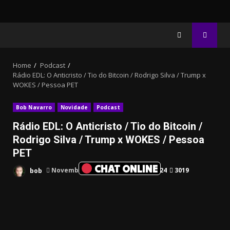
Home
Podcast
Rádio EDL: O Anticristo / Tio do Bitcoin / Rodrigo Silva / Trump x
WOKES / Pessoa PET
Bob Navarro
Novidade
Podcast
Rádio EDL: O Anticristo / Tio do Bitcoin /
Rodrigo Silva / Trump x WOKES / Pessoa
PET
CHAT ONLINE
bob
Novembro 24, 2024
1 min read
24
3019