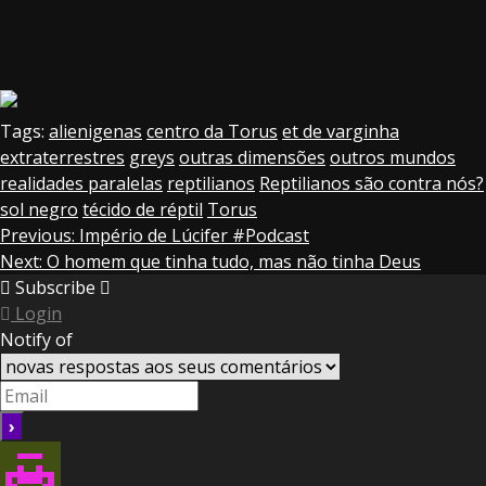
Tags:
alienigenas
centro da Torus
et de varginha
extraterrestres
greys
outras dimensões
outros mundos
realidades paralelas
reptilianos
Reptilianos são contra nós?
sol negro
técido de réptil
Torus
Continue
Previous:
Império de Lúcifer #Podcast
Next:
O homem que tinha tudo, mas não tinha Deus
Reading
Subscribe
Login
Notify of