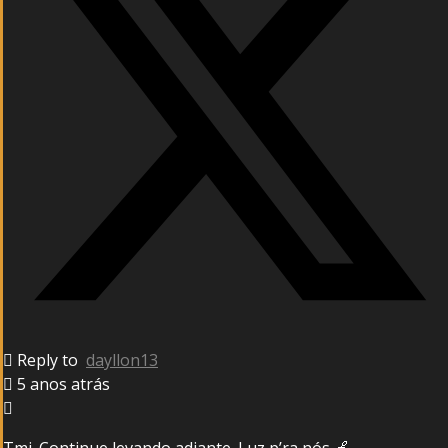
Reply to
dayllon13
5 anos atrás
Tmj. Continue levando adiante. Luz p’ra nós 🍎