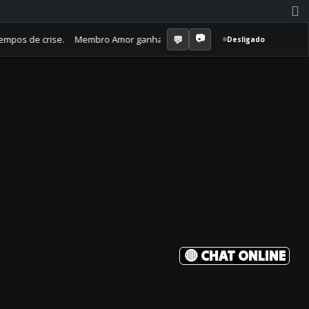
 de crise. Membro Amor ganha jornal mensal + aula semanal + grupo fec
Desligado
🔴 CHAT ONLINE