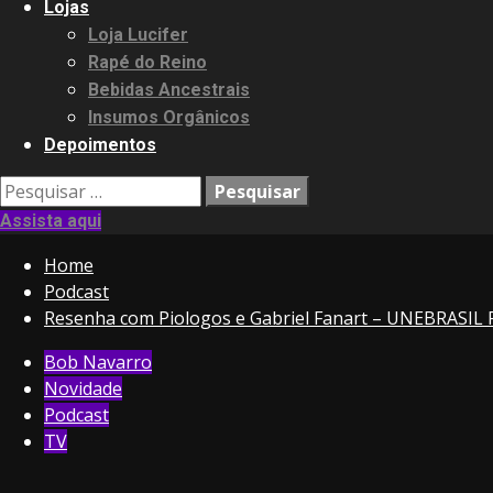
Lojas
Loja Lucifer
Rapé do Reino
Bebidas Ancestrais
Insumos Orgânicos
Depoimentos
Pesquisar
por:
Assista aqui
Home
Podcast
Resenha com Piologos e Gabriel Fanart – UNEBRASI
Bob Navarro
Novidade
Podcast
TV