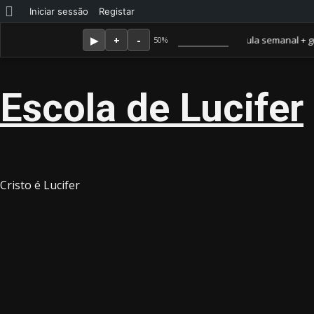
Sobre
Iniciar sessão
Registar
Skip
Agosto 6, 2026
o
Membro Amor ganha jornal mensal + aula semanal + grupo fe
50%
to
WordPress
content
Escola de Lucifer
Cristo é Lucifer