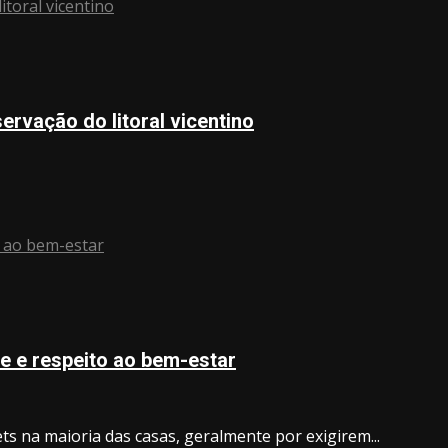
itoral vicentino
ervação do litoral vicentino
o ao bem-estar
e e respeito ao bem-estar
s na maioria das casas, geralmente por exigirem...