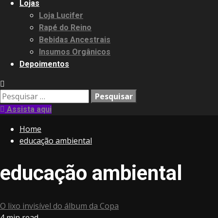
Lojas
Loja Lucifer
Rapé do Reino
Bebidas Ancestrais
Insumos Orgânicos
Depoimentos
Pesquisar
por:
Assista aqui
Home
educação ambiental
educação ambiental
O lixo invisível do álbum da Copa
4 min read