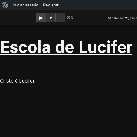
Sobre
Iniciar sessão
Registar
Skip
Agosto 7, 2026
o
Membro Amor ganha jornal mensal + aula semanal + grupo fecha
50%
to
WordPress
content
Escola de Lucifer
Cristo é Lucifer