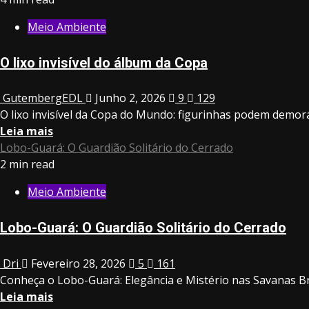
Meio Ambiente
O lixo invisível do álbum da Copa
GutembergEDL
Junho 2, 2026
9
129
O lixo invisível da Copa do Mundo: figurinhas podem demor
Leia mais
Lobo-Guará: O Guardião Solitário do Cerrado
2 min read
Meio Ambiente
Lobo-Guará: O Guardião Solitário do Cerrado
Dri
Fevereiro 28, 2026
5
161
Conheça o Lobo-Guará: Elegância e Mistério nas Savanas Bra
Leia mais