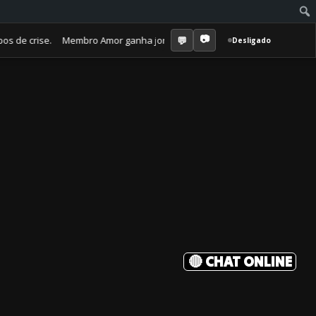
 crise. Membro Amor ganha jornal mensal + aula semanal + grupo fechad
Desligado
🔴 CHAT ONLINE