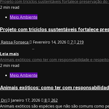
Projeto com triciclos sustentáveis fortalece preservação do l
2 min read
Meio Ambiente
Projeto com triciclos sustentáveis fortalece pres
Raissa Fonseca
Fevereiro 14, 2026
7
219
...
Leia mais
Animais exóticos: como ter com responsabilidade e respeit
2 min read
Meio Ambiente
Animais exóticos: como ter com responsabilidad
Dri
Janeiro 17, 2026
8
262
Animais exóticos são espécies que não são comuns como pet