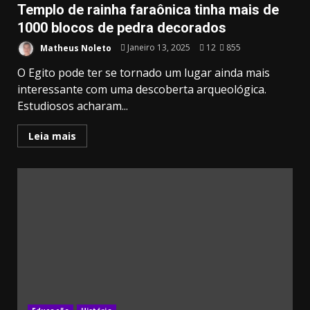
Templo de rainha faraônica tinha mais de
1000 blocos de pedra decorados
Matheus Noleto
Janeiro 13, 2025
12
855
20.03k
10.05k
32.00k
3.91k
2.09k
O Egito pode ter se tornado um lugar ainda mais
interessante com uma descoberta arqueológica.
Estudiosos acharam...
11000
Leia mais