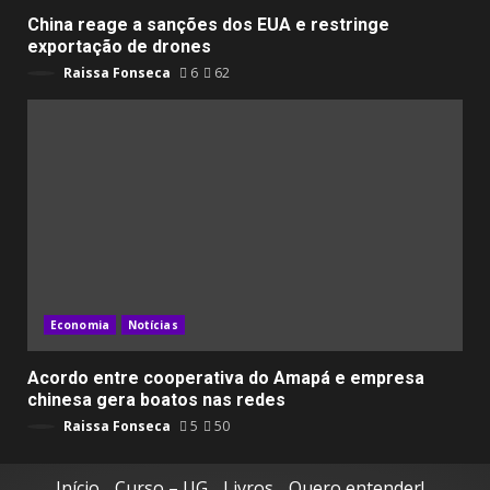
China reage a sanções dos EUA e restringe
exportação de drones
Raissa Fonseca
6
62
Economia
Notícias
Acordo entre cooperativa do Amapá e empresa
chinesa gera boatos nas redes
Raissa Fonseca
5
50
Início
Curso – UG
Livros
Quero entender!