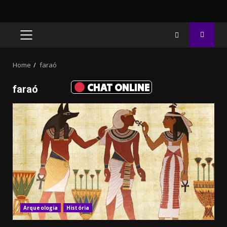
PRIMARY
MENU
Home
faraó
CHAT ONLINE
faraó
Arqueologia
História