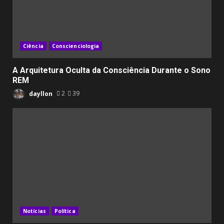
Ciência
Conscienciologia
A Arquitetura Oculta da Consciência Durante o Sono
REM
dayllon
2
39
Notícias
Política