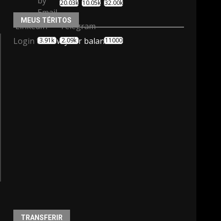
20.03k
10.05k
32.00k
MEUS TÉRITOS
Login
to view your balance.
3.91k
2.09k
11000
TRANSFERIR