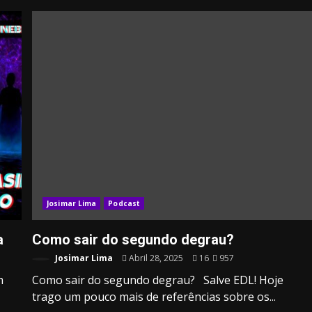
3.91k
20.03k
10.05k
32.00k
2.09k
Josimar Lima
Podcast
a
Como sair do segundo degrau?
Josimar Lima
Abril 28, 2025
16
957
m
Como sair do segundo degrau? Salve EDL! Hoje
trago um pouco mais de referências sobre os...