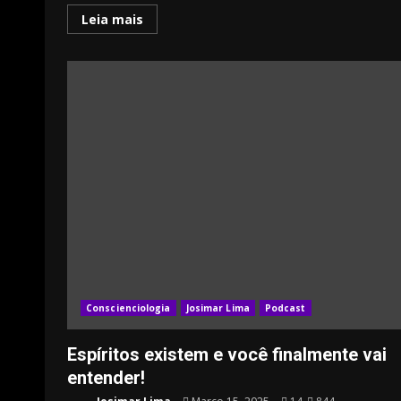
Leia mais
Conscienciologia
Josimar Lima
Podcast
Espíritos existem e você finalmente vai
entender!