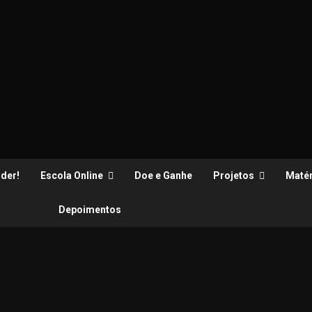
der!
Escola Online
Doe e Ganhe
Projetos
Matér
Depoimentos