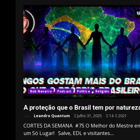
Bob Navarro
Podcast
Política
Religião
A proteção que o Brasil tem por naturez
Leandro Quantum
Julho 31, 2025
14
2021
CORTES DA SEMANA #75 O Melhor do Mestre e
um Só Lugar! Salve, EDL e visitantes....