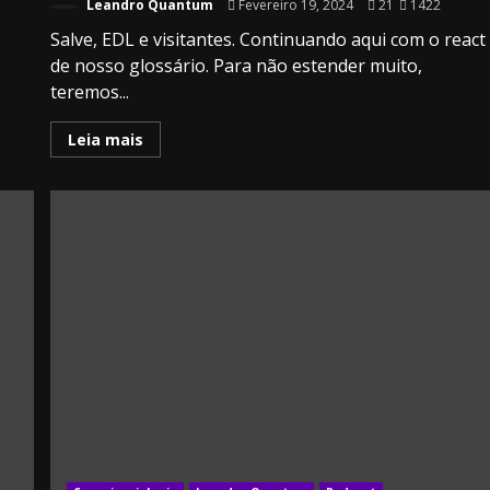
Leandro Quantum
Fevereiro 19, 2024
21
1422
Salve, EDL e visitantes. Continuando aqui com o react
de nosso glossário. Para não estender muito,
teremos...
Leia mais