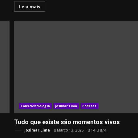
Leia mais
Conscienciologia
Josimar Lima
Podcast
Tudo que existe são momentos vivos
Josimar Lima
Março 13, 2025
14
874