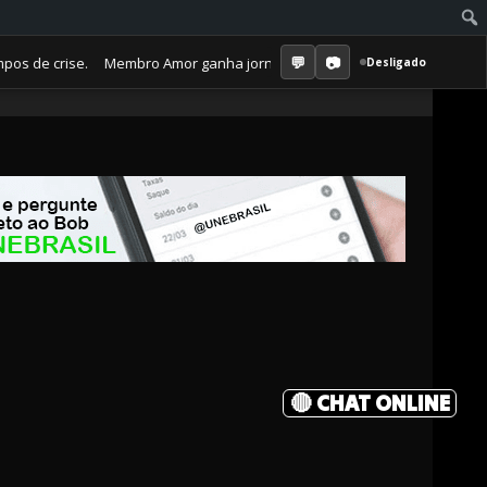
 crise. Membro Amor ganha jornal mensal + aula semanal + grupo fechad
Desligado
🔴 CHAT ONLINE