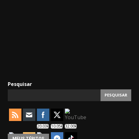
Pesquisar
PESQUISAR
20.03k
10.05k
32.00k
MEUS TÉRITOS