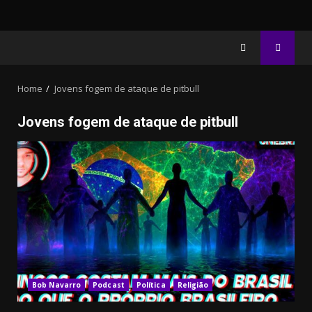
Home
Jovens fogem de ataque de pitbull
Jovens fogem de ataque de pitbull
20.03k
10.05k
3.91k
32.00k
2.09k
11000
Bob Navarro
Podcast
Política
Religião