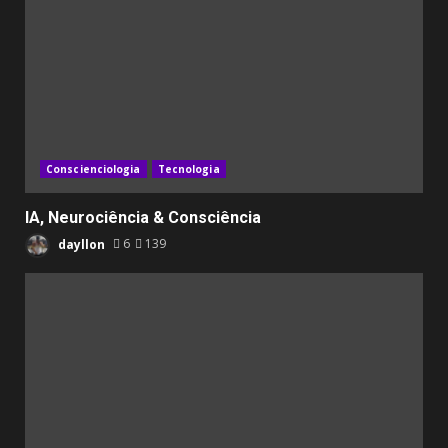
Conscienciologia
Tecnologia
IA, Neurociência & Consciência
dayllon
6
139