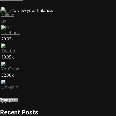
Login
to view your balance.
20.03k
10.05k
32.00k
Transferir
3.91k
Recent Posts