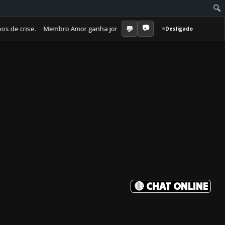
 crise. Membro Amor ganha jornal mensal + aula semanal + grupo fechad
Desligado
🔴 CHAT ONLINE