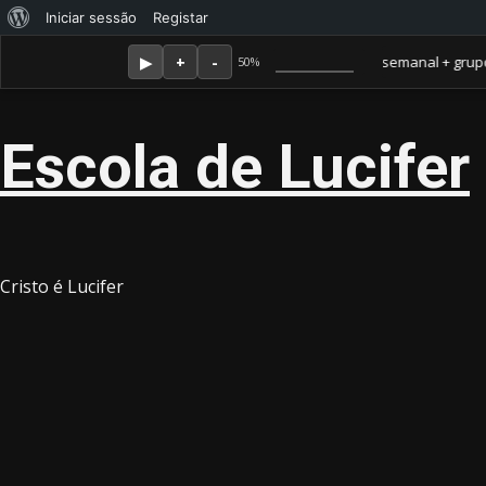
Sobre
Iniciar sessão
Registar
Skip
Agosto 7, 2026
o
Membro Amor ganha jornal mensal + aula semanal + grupo fecha
50%
to
WordPress
content
Escola de Lucifer
Cristo é Lucifer