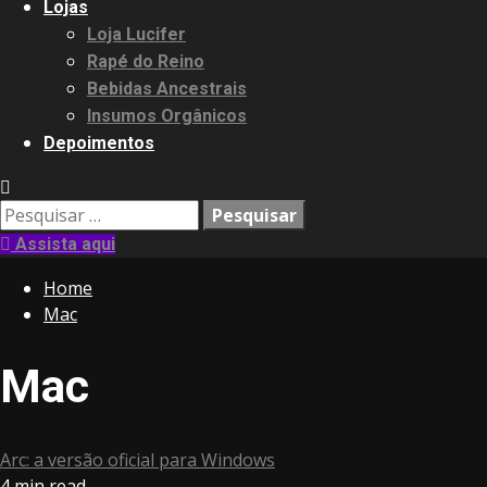
Lojas
Loja Lucifer
Rapé do Reino
Bebidas Ancestrais
Insumos Orgânicos
Depoimentos
Pesquisar
por:
Assista aqui
Home
Mac
Mac
Arc: a versão oficial para Windows
4 min read