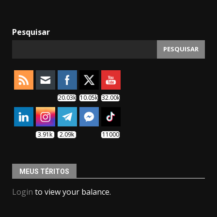
Pesquisar
PESQUISAR
20.03k
10.05k
32.00k
3.91k
2.09k
11000
MEUS TÉRITOS
Login
to view your balance.