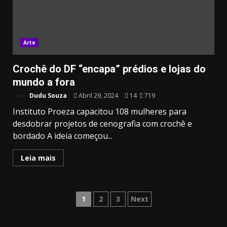
Arte
Crochê do DF “encapa” prédios e lojas do
mundo a fora
Dudu Souza
Abril 29, 2024
14
719
Instituto Proeza capacitou 108 mulheres para
desdobrar projetos de cenografia com crochê e
bordado A ideia começou...
Leia mais
Paginação
1
2
3
Next
dos