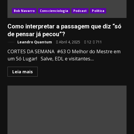
Bob Navarro
Conscienciologia
Podcast
Política
Como interpretar a passagem que diz “só
de pensar já pecou”?
Leandro Quantum
Abril 4, 2025
12
711
CORTES DA SEMANA #63 O Melhor do Mestre em
um Só Lugar! Salve, EDL e visitantes....
Leia mais