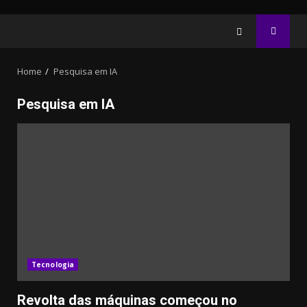
Home
Pesquisa em IA
Pesquisa em IA
32.00k
3.91k
2.09k
20.03k
10.05k
11000
Tecnologia
Revolta das máquinas começou no