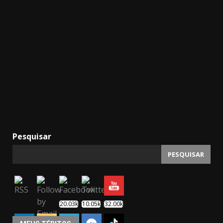
Pesquisar
PESQUISAR
20.03k
10.05k
32.00k