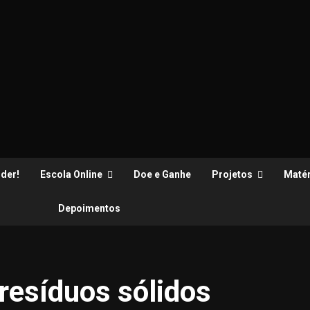
der!
Escola Online
Doe e Ganhe
Projetos
Matér
Depoimentos
 resíduos sólidos