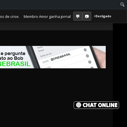
crise. Membro Amor ganha jornal mensal + aula semanal + grupo fechado
Desligado
🔴 CHAT ONLINE