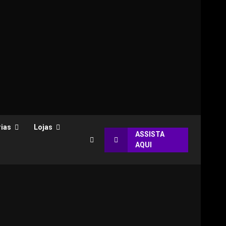
ias
Lojas
ASSISTA
AQUI