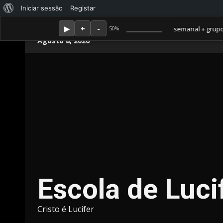
Sobre
Iniciar sessão
Registar
o
Membro Amor ganha jornal mensal + aula semanal + grupo fechad
50%
Skip
WordPress
Agosto 8, 2026
to
content
Escola de Luci
Cristo é Lucifer