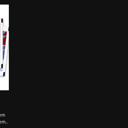
3.91k
32.00k
2.09k
20.03k
10.05k
dem
m...