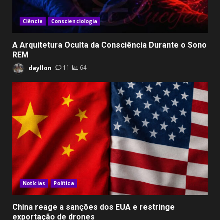
Ciência
Conscienciologia
A Arquitetura Oculta da Consciência Durante o Sono
REM
dayllon
11
64
Notícias
Política
China reage a sanções dos EUA e restringe
exportação de drones