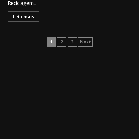
Reciclagem...
Leia mais
Paginação
1
2
3
Next
dos
conteúdos