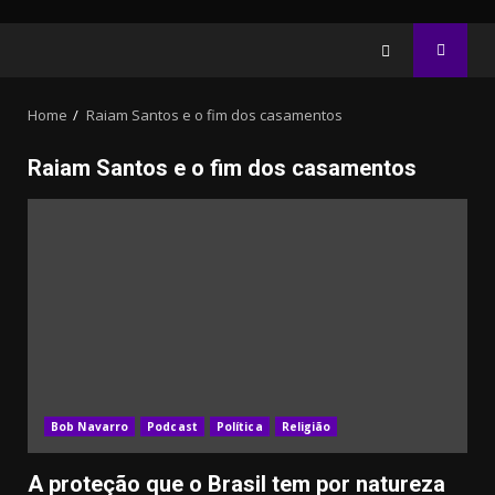
Home
Raiam Santos e o fim dos casamentos
Raiam Santos e o fim dos casamentos
10.05k
32.00k
3.91k
2.09k
20.03k
11000
Bob Navarro
Podcast
Política
Religião
A proteção que o Brasil tem por natureza