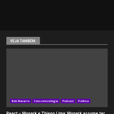
VEJA TAMBÉM:
Bob Navarro
Conscienciologia
Podcast
Política
React – Monark e Thiago Lima: Monark assume ter