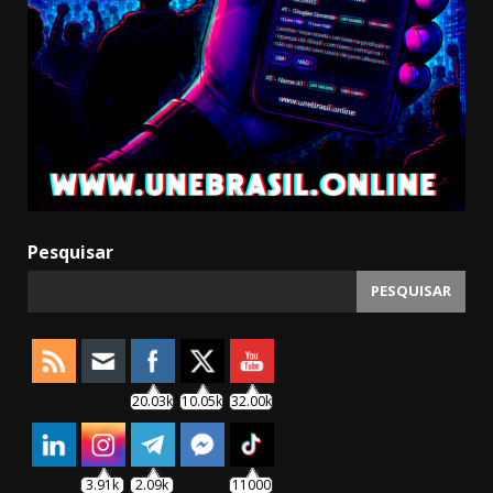
Pesquisar
PESQUISAR
20.03k
10.05k
32.00k
3.91k
2.09k
11000