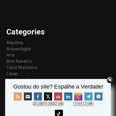
Categories
Alquimia
Arqueologia
Arte
Bob Navarro
Carol Maróstica
Casas
Celebridades
Ciência
Gostou do site? Espalhe a Verdade!
Conscienciologia
Curiosidades
20.03k
10.05k
32.00k
3.91k
2.09k
Daniela Cristina
Economia