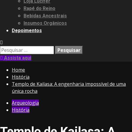
Loja Lucifer
Rapé do Reino
Bebidas Ancestrais
Insumos Orgânicos
Depoimentos
Pesquisar
por:
Assista aqui
Home
História
Templo de Kailasa: A engenharia impossível de uma
única rocha
Arqueologia
História
Templo de Kailasa: A