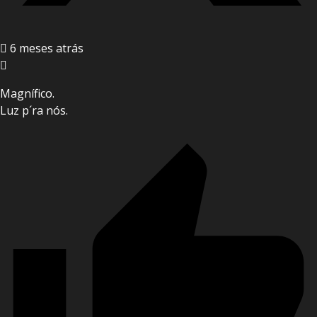
6 meses atrás
Magnífico.
Luz p´ra nós.