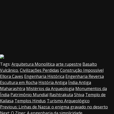
Tags:
Arquitetura Monolítica
arte rupestre
Basalto
Vulcânico.
Civilizações Perdidas
Construção Impossível
Ellora Caves
Engenharia Histórica
Engenharia Reversa
Escultura em Rocha
História Antiga
Índia Antiga
Maharashtra
Mistérios da Arqueologia
Monumentos da
Índia
Patrimônio Mundial
Rashtrakuta
Shiva
Templo de
Kailasa
Templos Hindus
Turismo Arqueológico
Continue
Previous:
Linhas de Nazca: o enigma gravado no deserto
Next:
O Zíper: A engenharia da simplicidade