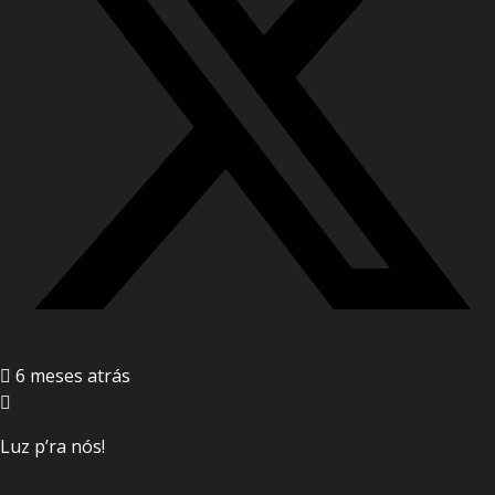
6 meses atrás
Luz p’ra nós!