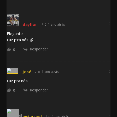
dayllon
1 ano atrás
Elegante.
Luz p’ra nós 🍎
Responder
0
José
1 ano atrás
Luz pra nós.
Responder
0
wsilvaedl
1 ano atrás