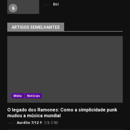
Dri
6
ARTIGOS SEMELHANTES
Mídia
Notícias
O legado dos Ramones: Como a simplicidade punk
mudou a música mundial
Aurélio 7/12 ☥
8
90