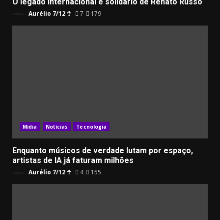
O legado internacional e solidário de Renato Russo
Aurélio 7/12 ☥
7
179
Mídia
Notícias
Tecnologia
Enquanto músicos de verdade lutam por espaço,
artistas de IA já faturam milhões
Aurélio 7/12 ☥
4
155