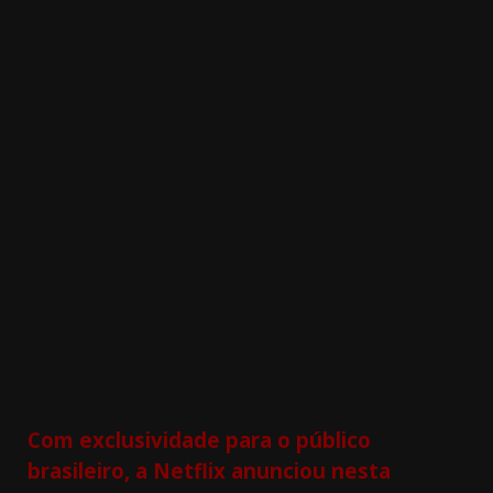
3.91k
11000
20.03k
10.05k
32.00k
2.09k
Com exclusividade para o público
brasileiro, a Netflix anunciou nesta