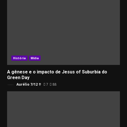
História
Mídia
A gênese e o impacto de Jesus of Suburbia do
Green Day
Aurélio 7/12 ☥
7
88