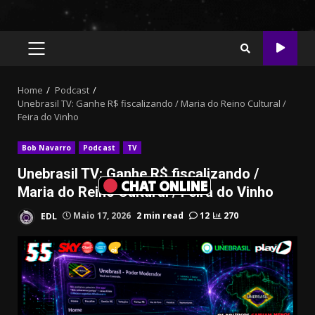
PRIMARY
MENU
Home
Podcast
Unebrasil TV: Ganhe R$ fiscalizando / Maria do Reino Cultural /
Feira do Vinho
Bob Navarro
Podcast
TV
Unebrasil TV: Ganhe R$ fiscalizando /
CHAT ONLINE
Maria do Reino Cultural / Feira do Vinho
EDL
Maio 17, 2026
2 min read
12
270