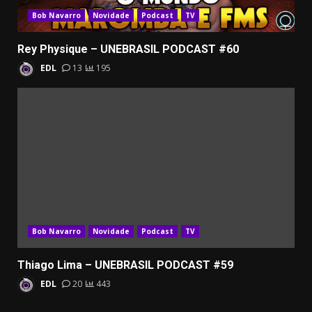
Bob Navarro
Novidade
Podcast
TV
Rey Physique – UNEBRASIL PODCAST #60
EDL
13
195
Bob Navarro
Novidade
Podcast
TV
Thiago Lima – UNEBRASIL PODCAST #59
EDL
20
443