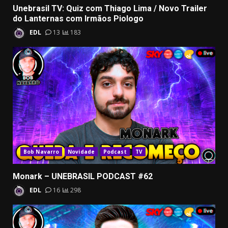
Unebrasil TV: Quiz com Thiago Lima / Novo Trailer
do Lanternas com Irmãos Piologo
EDL
13
183
Bob Navarro
Novidade
Podcast
TV
Monark – UNEBRASIL PODCAST #62
EDL
16
298