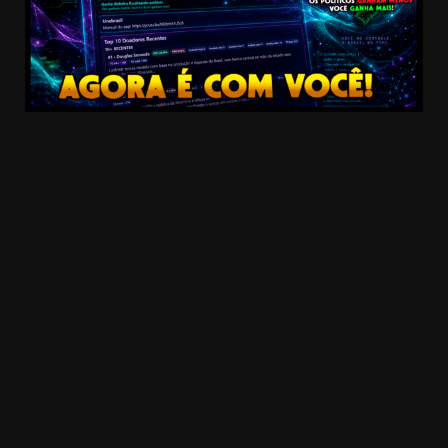
20.03k
10.05k
32.00k
3.91k
2.09k
11000