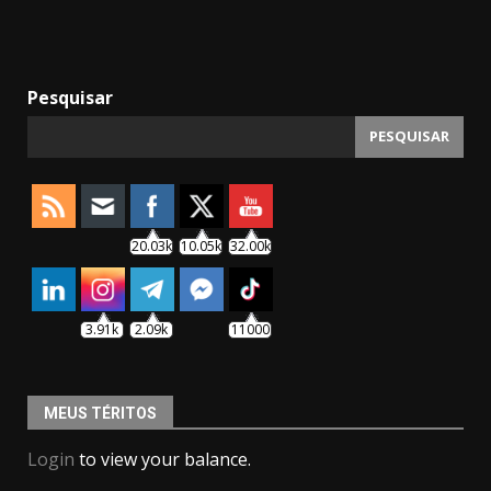
Pesquisar
PESQUISAR
20.03k
10.05k
32.00k
3.91k
2.09k
11000
MEUS TÉRITOS
Login
to view your balance.