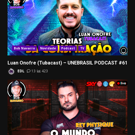
Bob Navarro
Novidade
Podcast
TV
Luan Onofre (Tubacast) – UNEBRASIL PODCAST #61
EDL
13
423