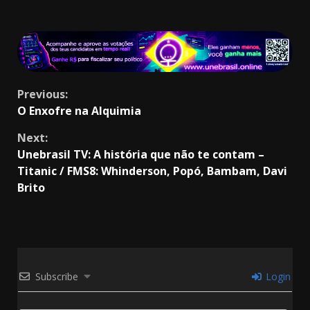
Continue
Previous:
O Enxofre na Alquimia
Reading
Next:
Unebrasil TV: A história que não te contam –
Titanic / FMS8: Whinderson, Popó, Bambam, Davi
Brito
Subscribe
Login