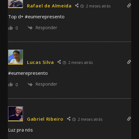
Rafael de Almeida
2 meses atrás
Top d+ #eumerepresento
Responder
0
Lucas Silva
2 meses atrás
#eumerepresento
Responder
0
Gabriel Ribeiro
2 meses atrás
Luz pra nós