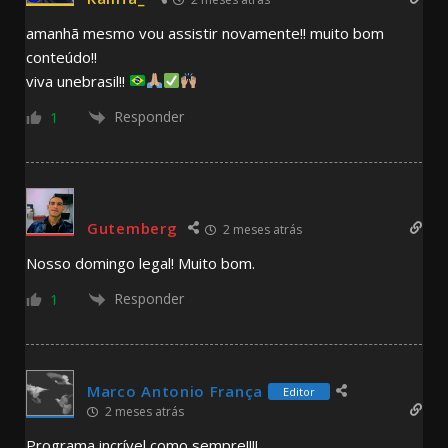
amanhã mesmo vou assistir novamente!! muito bom
conteúdo!!
viva unebrasil!!
Responder
1
Gutemberg
2 meses atrás
Nosso domingo legal! Muito bom.
Responder
1
Marco Antonio França
Editor
2 meses atrás
Programa incrível como sempre!!!!