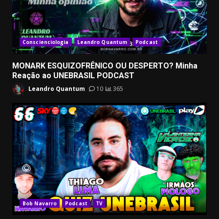
Conscienciologia
Leandro Quantum
Podcast
MONARK ESQUIZOFRÊNICO OU DESPERTO? Minha
Reação ao UNEBRASIL PODCAST
Leandro Quantum
10
365
Bob Navarro
Podcast
TV