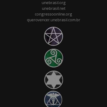
unebrasil.org
unebrasil.net
congressoonline.org
querovencer.unebrasil.com.br