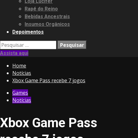
Loja Lucifer
Rapé do Reino
Bebidas Ancestrais
Insumos Orgânicos
Depoimentos
Pesquisar
por:
Assista aqui
Home
Notícias
Xbox Game Pass recebe 7 jogos
Games
Notícias
Xbox Game Pass