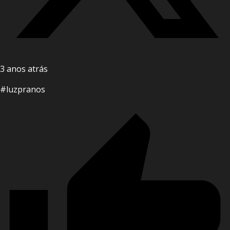
3 anos atrás
#luzpranos