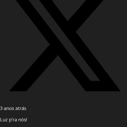
3 anos atrás
Luz p’ra nós!