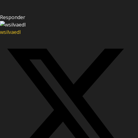
Responder
wsilvaedl