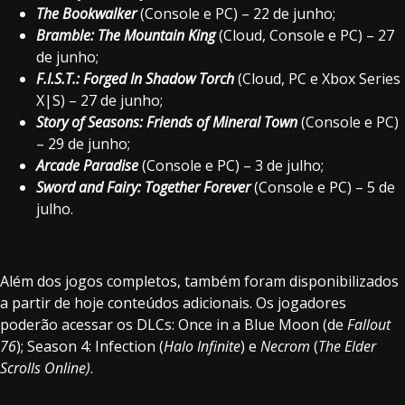
The Bookwalker
(Console e PC) – 22 de junho;
Bramble: The Mountain King
(Cloud, Console e PC) – 27
de junho;
F.I.S.T.: Forged In Shadow Torch
(Cloud, PC e Xbox Series
X|S) – 27 de junho;
Story of Seasons: Friends of Mineral Town
(Console e PC)
– 29 de junho;
Arcade Paradise
(Console e PC) – 3 de julho;
Sword and Fairy: Together Forever
(Console e PC) – 5 de
julho.
Além dos jogos completos, também foram disponibilizados
a partir de hoje conteúdos adicionais. Os jogadores
poderão acessar os DLCs: Once in a Blue Moon (de
Fallout
76
); Season 4: Infection (
Halo Infinite
) e
Necrom
(
The Elder
Scrolls Online)
.