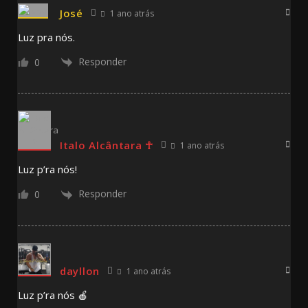
José
1 ano atrás
Luz pra nós.
Responder
0
Italo Alcântara ☥
1 ano atrás
Luz p’ra nós!
Responder
0
dayllon
1 ano atrás
Luz p’ra nós 🍎