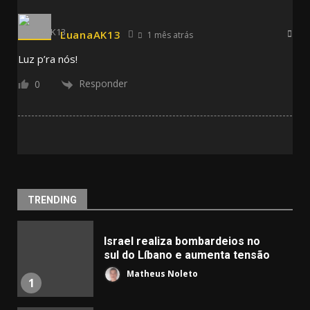
LuanaAK13
1 mês atrás
Luz p’ra nós!
Responder
0
TRENDING
Israel realiza bombardeios no
sul do Líbano e aumenta tensão
Matheus Noleto
1