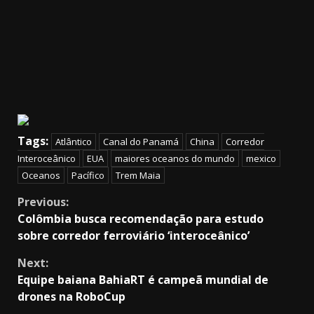
Tags:
Atlântico
Canal do Panamá
China
Corredor
Interoceânico
EUA
maiores oceanos do mundo
mexico
Oceanos
Pacífico
Trem Maia
Continue
Previous:
Colômbia busca recomendação para estudo
Reading
sobre corredor ferroviário ‘interoceânico’
Next:
Equipe baiana BahiaRT é campeã mundial de
drones na RoboCup