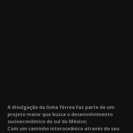
3.91k
20.03k
10.05k
32.00k
2.09k
11000
A divulgação da linha férrea Faz parte de um
projeto maior que busca o desenvolvimento
socioeconômico do sul do México;
Com um caminho interoceânico
através do seu