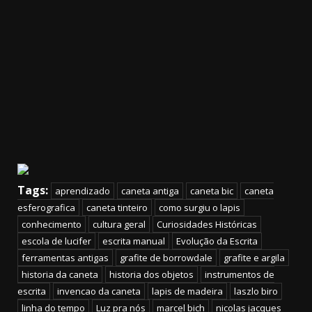
Tags:
aprendizado
caneta antiga
caneta bic
caneta
esferografica
caneta tinteiro
como surgiu o lapis
conhecimento
cultura geral
Curiosidades Históricas
escola de lucifer
escrita manual
Evolução da Escrita
ferramentas antigas
grafite de borrowdale
grafite e argila
historia da caneta
historia dos objetos
instrumentos de
escrita
invencao da caneta
lapis de madeira
laszlo biro
linha do tempo
Luz pra nós
marcel bich
nicolas jacques