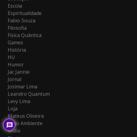
Escola
Espiritualidade
Fabio Souza
Filosofia
Física Quântica
Games
História
HU
Humor
Jac Jannie
Jornal
Josimar Lima
Leandro Quantum
Levy Lima
Loja
Mateus Oliveira
2
Meio Ambiente
Mídia