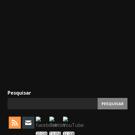
Pesquisar
PESQUISAR
20.03k
10.05k
32.00k