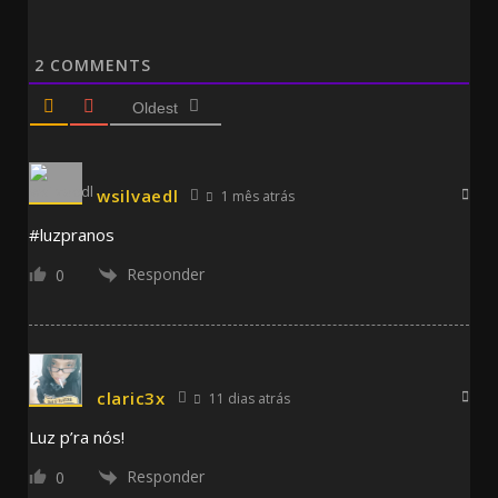
2
COMMENTS
Oldest
wsilvaedl
1 mês atrás
#luzpranos
Responder
0
claric3x
11 dias atrás
Luz p’ra nós!
Responder
0