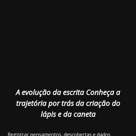
3.91k
2.09k
20.03k
10.05k
32.00k
11000
A evolução da escrita Conheça a
trajetória por trás da criação do
lápis e da caneta
Registrar pensamentos, descobertas e dados