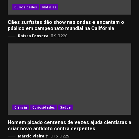
Curiosidades
Notícias
Cães surfistas dão show nas ondas e encantam o
público em campeonato mundial na Califórnia
Raissa Fonseca
9
220
Ciência
Curiosidades
Saúde
Homem picado centenas de vezes ajuda cientistas a
criar novo antídoto contra serpentes
Márcio Vieira ☥
15
229