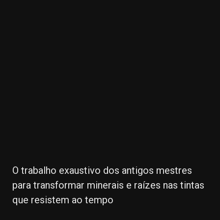
32.00k
3.91k
20.03k
10.05k
2.09k
11000
O trabalho exaustivo dos antigos mestres
para transformar minerais e raízes nas tintas
que resistem ao tempo