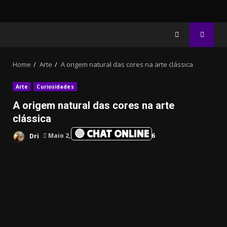
Home
Arte
A origem natural das cores na arte clássica
Arte
Curiosidades
A origem natural das cores na arte
clássica
🔴 CHAT ONLINE
Dri
Maio 2, 2026
3 min read
7
116