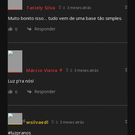
Tatiely Silva
3 meses atrás
Muito bonito isso… tudo vem de uma base tão simples.
Responder
0
Márcio Vieira ☥
3 meses atrás
Luz p’ra nós!
Responder
0
wsilvaedl
3 meses atrás
#luzpranos