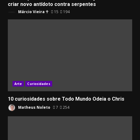
criar novo antídoto contra serpentes
Márcio Vieira ☥
15
194
Arte
Curiosidades
10 curiosidades sobre Todo Mundo Odeia o Chris
Matheus Noleto
7
254