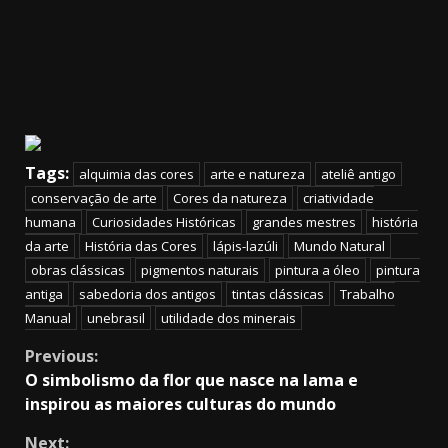
Tags:
alquimia das cores
arte e natureza
ateliê antigo
conservação de arte
Cores da natureza
criatividade
humana
Curiosidades Históricas
grandes mestres
história
da arte
História das Cores
lápis-lazúli
Mundo Natural
obras clássicas
pigmentos naturais
pintura a óleo
pintura
antiga
sabedoria dos antigos
tintas clássicas
Trabalho
Manual
unebrasil
utilidade dos minerais
Continue
Previous:
O simbolismo da flor que nasce na lama e
Reading
inspirou as maiores culturas do mundo
Next: