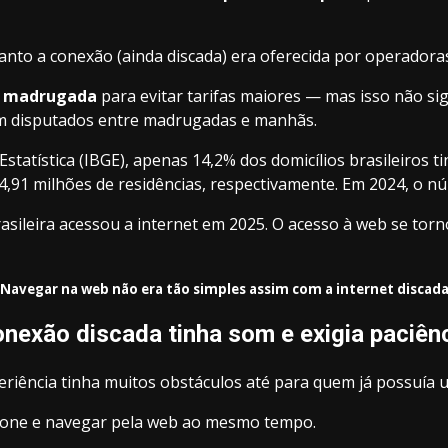
o a conexão (ainda discada) era oferecida por operadoras de
a madrugada
para evitar tarifas maiores — mas isso não sig
am disputados entre madrugadas e manhãs.
 Estatística (IBGE), apenas 14,2% dos domicílios brasileir
4,91 milhões de residências, respectivamente. Em 2024, o nú
asileira acessou a internet em 2025. O acesso à web se torn
Navegar na web não era tão simples assim com a internet discad
nexão discada tinha som e exigia paciên
experiência tinha muitos obstáculos até para quem já possuí
lefone e navegar pela web ao mesmo tempo.