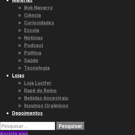
Matérias
Bob Navarro
Ciência
Curiosidades
Escola
Notícias
Podcast
Política
Saúde
Tecnologia
Lojas
Loja Lucifer
Rapé do Reino
Bebidas Ancestrais
Insumos Orgânicos
Depoimentos
Pesquisar
por:
Assista aqui