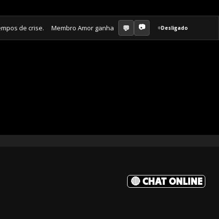
s de crise. Membro Amor ganha jornal mensal + aula semanal + grupo fe
Desligado
🔴 CHAT ONLINE