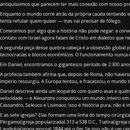
antiquíssimos que parecem ter mais conexão com nosso pres
Enquanto o mundo corre atrás da própria cauda tentando ex
tenta refutar quem quiser — mas vai precisar de fôlego.
Comecemos por algo que a história não pode negar: a conve
contato com Israel agora falam de Cristo em dialetos que ne
A segunda peça desse quebra-cabeça é a obsessão global po
tecnocracias e blocos econômicos. O funcionamento nunca
Em Daniel, encontramos o gigantesco período de 2.300 anos, 
A profecia também afirma que, depois de Roma, não haveria
império ressurgiu. A Europa tentou, e fracassou, o mundo 
Daniel descreve ainda um leopardo com quatro asas e quatro
velocidade — e Alexandre conquistou um mundo inteiro em 
Cassandro, Seleuco e Lisímaco. Isso é história pura, não é in
E as sete igrejas? Elas formam uma linha do tempo cirúrgica 
Pérgamo(igreja popularizada) 313 a 538 D.C., Tiatira(igreja d
Laodicéia(igreja morna) 1844 até o fim. Se isso não é um raio