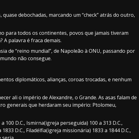
as, quase debochadas, marcando um “check” atrás do outro,
o para todos os continentes, povos que jamais tiveram
? A palavra é fraca demais.
asia de “reino mundial”, de Napoleão à ONU, passando por
o mundo não consegue.
entos diplomáticos, alianças, coroas trocadas, e nenhum
cer ali o império de Alexandre, o Grande. As asas falam de
ro generais que herdaram seu império: Ptolomeu,
a 100 D.C., Ismirna(igreja perseguida) 100 a 313 D.C.,
833 D.C., Filadélfia(igreja missionária) 1833 a 1844 D.C.,
 seria.