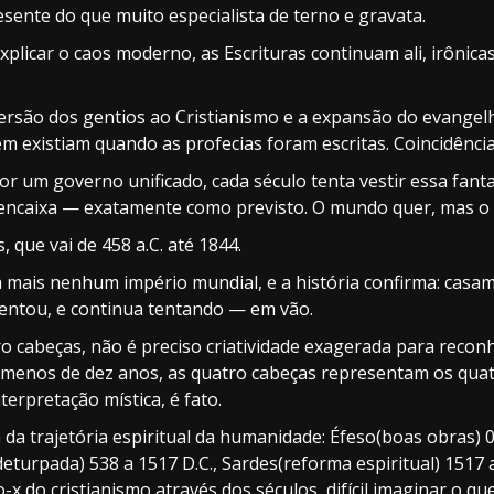
ente do que muito especialista de terno e gravata.
plicar o caos moderno, as Escrituras continuam ali, irônic
rsão dos gentios ao Cristianismo e a expansão do evangelh
m existiam quando as profecias foram escritas. Coincidência
r um governo unificado, cada século tenta vestir essa fant
 encaixa — exatamente como previsto. O mundo quer, mas 
que vai de 458 a.C. até 1844.
 mais nenhum império mundial, e a história confirma: casam
tentou, e continua tentando — em vão.
 cabeças, não é preciso criatividade exagerada para reconhe
menos de dez anos, as quatro cabeças representam os quat
terpretação mística, é fato.
da trajetória espiritual da humanidade: Éfeso(boas obras) 0 
eturpada) 538 a 1517 D.C., Sardes(reforma espiritual) 1517 a 1
-x do cristianismo através dos séculos, difícil imaginar o que