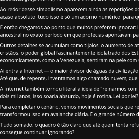
Ao redor desse simbolismo aparecem ainda as repetições do
acaso absoluto, tudo isso é só um adorno numérico, para q
E então chegamos ao ponto que muitos preferem ignorar: Isr
ancestral no exato período em que profecias apontavam para 
Outros detalhes se acumulam como tijolos: o aumento de ate
cristãos, o poder global fascinantemente idolatrado dos E
economicamente, como a Venezuela, sentiram na pele com u
Aí entra a Internet — o maior divisor de águas da civilizaçã
Até que, de repente, inventamos algo chamado nuvem, que 
A Internet também tornou literal a ideia de “reinarmos com C
dois mil anos, isso soaria absurdo, hoje é rotina. Lei por
Para completar o cenário, vemos movimentos sociais que r
transformou isso em avalanche diária. E o grande número 
Tudo somado, o quadro é tão claro que até quem tenta refut
consegue continuar ignorando?