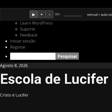
Sobre
WordPress.org
Membro Amor ganha jornal mensal + aula seman
50%
o
Documentação
WordPress
Learn WordPress
Suporte
Feedback
Iniciar sessão
Registar
Pesquisar
Skip
Agosto 8, 2026
to
Escola de Lucifer
content
Cristo é Lucifer