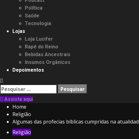
Podcast
Política
Saúde
Tecnologia
Lojas
Loja Lucifer
Rapé do Reino
Bebidas Ancestrais
Insumos Orgânicos
Depoimentos
Pesquisar
por:
Assista aqui
Home
Religião
Algumas das profecias bíblicas cumpridas na atualida
Religião