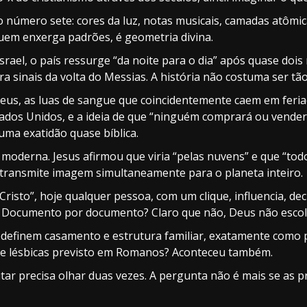
 número sete: cores da luz, notas musicais, camadas atômic
uem enxerga padrões, é geometria divina.
ael, o país ressurge “da noite para o dia” após quase dois
sinais da volta do Messias. A história não costuma ser tão 
us, as luas de sangue que coincidentemente caem em feriados
stados Unidos, e a ideia de que “ninguém comprará ou vend
ma exatidão quase bíblica.
o moderna. Jesus afirmou que viria “pelas nuvens” e que “todo
transmite imagem simultaneamente para o planeta inteiro.
risto”, hoje qualquer pessoa, com um clique, influencia, deci
 lei? Documento por documento? Claro que não, Deus não esco
edefinem casamento e estrutura familiar, exatamente como 
de lésbicas previsto em Romanos? Aconteceu também.
ar precisa olhar duas vezes. A pergunta não é mais se as p