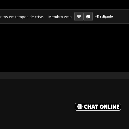
tos em tempos de crise. Membro Amor ganha jornal mensal + aula semana
Desligado
🔴 CHAT ONLINE