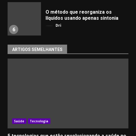
​O método que reorganiza os
líquidos usando apenas sintonia
Dri
6
ARTIGOS SEMELHANTES
Saúde
Tecnologia
5 tecnologias que estão revolucionando a saúde no