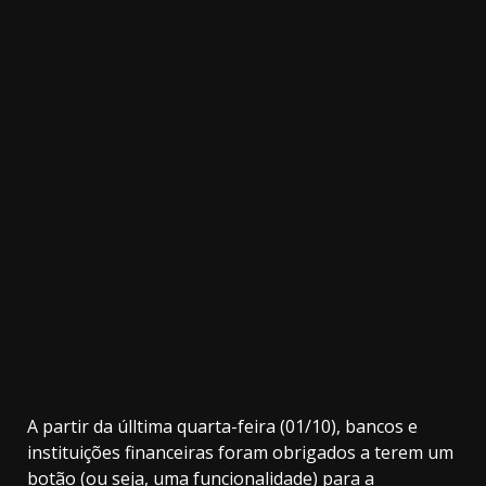
3.91k
32.00k
20.03k
10.05k
2.09k
11000
A partir da úlltima quarta-feira (01/10), bancos e
instituições financeiras foram obrigados a terem um
botão (ou seja, uma funcionalidade) para a