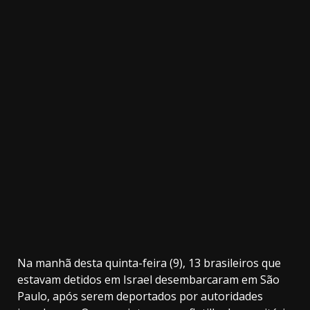
3.91k
20.03k
10.05k
32.00k
2.09k
11000
Na manhã desta quinta-feira (9), 13 brasileiros que
estavam detidos em Israel desembarcaram em São
Paulo, após serem deportados por autoridades