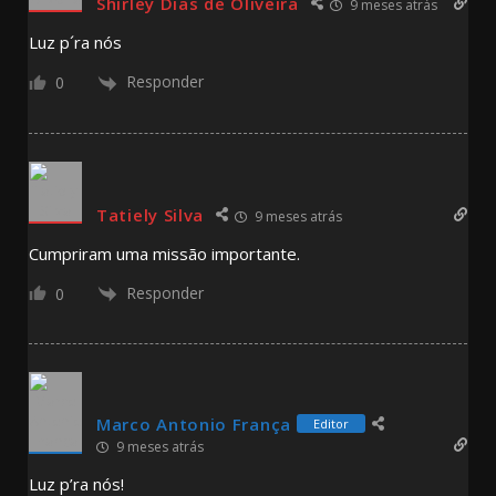
Shirley Dias de Oliveira
9 meses atrás
Luz p´ra nós
Responder
0
Tatiely Silva
9 meses atrás
Cumpriram uma missão importante.
Responder
0
Marco Antonio França
Editor
9 meses atrás
Luz p’ra nós!