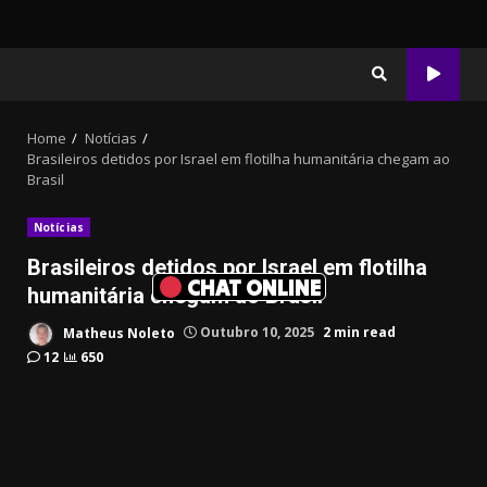
Home
Notícias
Brasileiros detidos por Israel em flotilha humanitária chegam ao
Brasil
Notícias
Brasileiros detidos por Israel em flotilha
CHAT ONLINE
humanitária chegam ao Brasil
Matheus Noleto
Outubro 10, 2025
2 min read
12
650