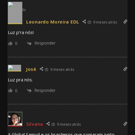
Leonardo Moreira EDL
9 meses atrás
Luz p’ra nós!
Responder
0
José
9 meses atrás
Luz pra nós.
Responder
0
Silvana
9 meses atrás
A Global Samud e os brasileiros que somaram junto