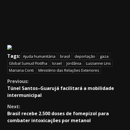
Tags:
Ajuda humanitária
brasil
deportação
gaza
Global Sumud Flotilha
Israel
Jordânia
Luizianne Lins
Mariana Conti
Ministério das Relações Exteriores
Continue
Previous:
Túnel Santos–Guarujá facilitará a mobilidade
Reading
intermunicipal
Next:
Brasil recebe 2.500 doses de fomepizol para
combater intoxicações por metanol