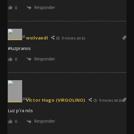
Responder
0
wsilvaedl
9 meses atrás
#luzpranos
Responder
0
Victor Hugo (VIRGOLINO)
9 meses atrás
Luz p´ra nós
Responder
0