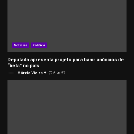
Notícias
Política
Deputada apresenta projeto para banir anúncios de
“bets” no país
Márcio Vieira ☥
6
57