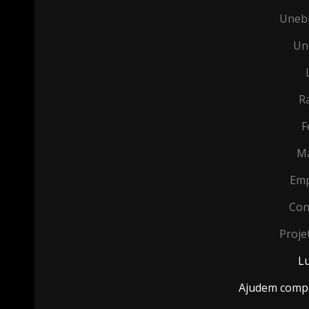
Unebr
Un
R
F
Ma
Emp
Con
Proje
Lu
Ajudem comp