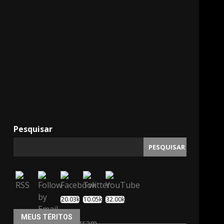
11000
Pesquisar
PESQUISAR
20.03k
10.05k
32.00k
MEUS TÉRITOS