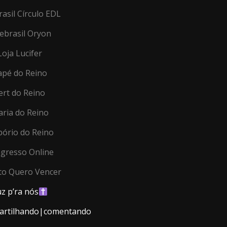
asil Círculo EDL
ebrasil Oryon
Loja Lucifer
apé do Reino
ert do Reino
ria do Reino
ório do Reino
gresso Online
to Quero Vencer
z p’ra nós
artilhando|comentando