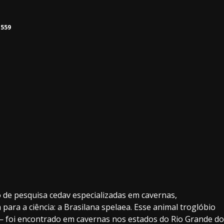
559
3.91k
20.03k
10.05k
32.00k
2.09k
 de pesquisa cedav especializadas em cavernas,
para a ciência: a Brasilana spelaea. Esse animal troglóbio
— foi encontrado em cavernas nos estados do Rio Grande do