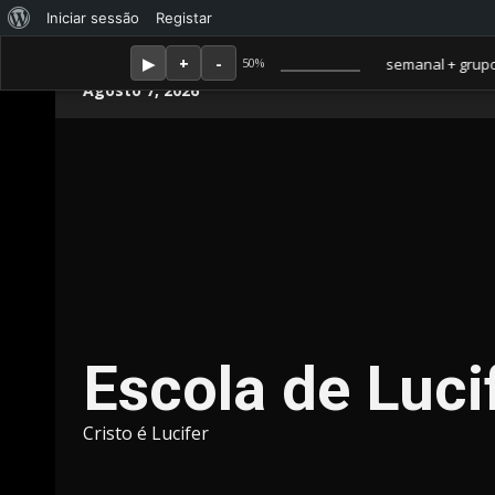
Sobre
Iniciar sessão
Registar
o
Membro Amor ganha jornal mensal + aula semanal + grupo fechad
50%
Skip
WordPress
Agosto 7, 2026
to
content
Escola de Luci
Cristo é Lucifer