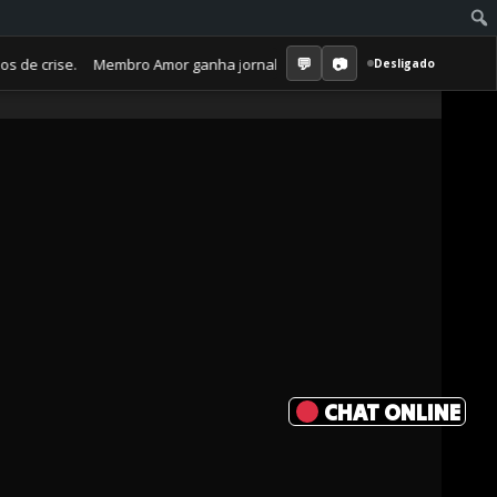
crise. Membro Amor ganha jornal mensal + aula semanal + grupo fechado
Desligado
CHAT ONLINE