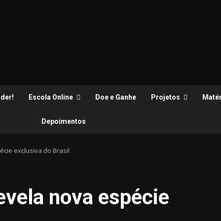
der!
Escola Online
Doe e Ganhe
Projetos
Matér
Depoimentos
cie exclusiva do Brasil
evela nova espécie