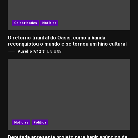
Celebridades
Notícias
O retorno triunfal do Oasis: como a banda
reconquistou o mundo e se tornou um hino cultural
Aurélio 7/12 ☥
8
89
Notícias
Política
Deputada apresenta projeto para banir anúncios de