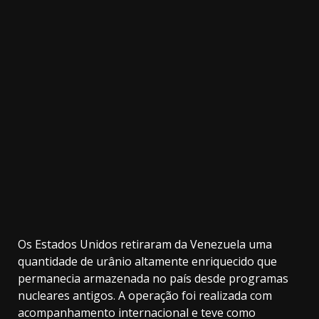
3.91k
10.05k
32.00k
20.03k
2.09k
11000
Os Estados Unidos retiraram da Venezuela uma
quantidade de urânio altamente enriquecido que
permanecia armazenada no país desde programas
nucleares antigos. A operação foi realizada com
acompanhamento internacional e teve como