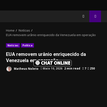
Home
Notícias
EUA removem urânio enriquecido da Venezuela em operação
Notícias
Política
EUA removem urânio enriquecido da
Venezuela em operação
🔴 CHAT ONLINE
Matheus Noleto
Maio 10, 2026
2 min read
7
250