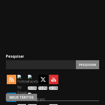
Pesquisar
PESQUISAR
20.03k
10.05k
32.00k
MEUS TÉRITOS