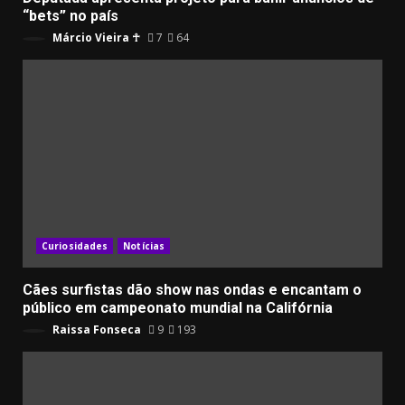
“bets” no país
Márcio Vieira ☥
7
64
Curiosidades
Notícias
Cães surfistas dão show nas ondas e encantam o
público em campeonato mundial na Califórnia
Raissa Fonseca
9
193