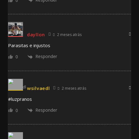
0
dayllon
2 meses atrás
Parasitas e injustos
Responder
0
wsilvaedl
2 meses atrás
#luzpranos
Responder
0