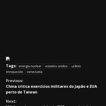
Tags:
energia nuclear
estados unidos
urânio
enriquecido
venezuela
Continue
Previous:
China critica exercícios militares do Japão e EUA
Reading
perto de Taiwan
Next: