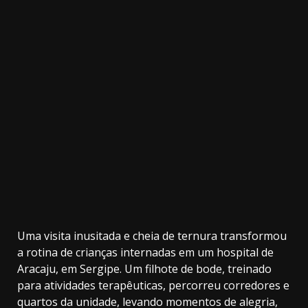
32.00k
3.91k
2.09k
20.03k
10.05k
11000
Uma visita inusitada e cheia de ternura transformou
a rotina de crianças internadas em um hospital de
Aracaju, em Sergipe. Um filhote de bode, treinado
para atividades terapêuticas, percorreu corredores e
quartos da unidade, levando momentos de alegria,