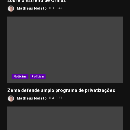
sobre o Estreito de Ormuz
Matheus Noleto
3
42
Notícias
Política
Zema defende amplo programa de privatizações
Matheus Noleto
4
37