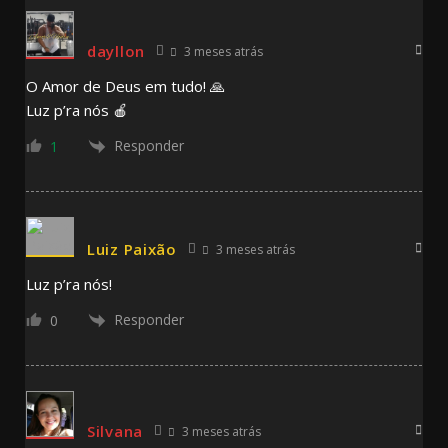
dayllon
3 meses atrás
O Amor de Deus em tudo! 🙏
Luz p’ra nós 🍎
Responder
1
Luiz Paixão
3 meses atrás
Luz p’ra nós!
Responder
0
Silvana
3 meses atrás