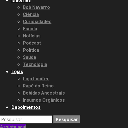
Matérias
Bob Navarro
Ciência
Curiosidades
Escola
Notícias
Podcast
Política
Saúde
Tecnologia
Lojas
Loja Lucifer
Rapé do Reino
Bebidas Ancestrais
Insumos Orgânicos
Depoimentos
Pesquisar
por:
Assista aqui