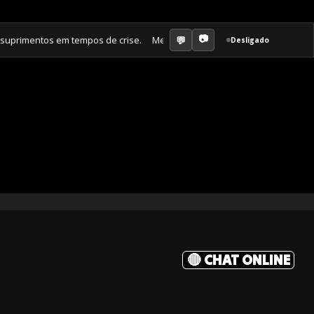
mentos em tempos de crise. Membro Amor ganha jornal mensal + aula sem
Desligado
🔴 CHAT ONLINE